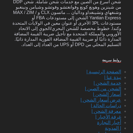
شحن أسرع من الصين مع خدمات شحن شاملة. شحن DDP
من شينزين وهونغ كونغ وقوانغتشو وفوتشو وشيامن ونينغبو
وشنغهاي وتشينغداو وداليان ... ماتسون CLX و MAX / ZIM /
Yantian Express الشحن إلى مستودعات FBA أو
مستودعات 3PL الأخرى أو عنوان معين في الولايات المتحدة
وكندا. خطوط مخصصة للشحن البحري/الجوي إلى الاتحاد
الأوروبي والمملكة المتحدة مع تأجيل ضريبة القيمة المضافة
المدارة ذاتيًا أو ضريبة القيمة المضافة الفورية المدارة ذاتيًا.
التسليم المحلي من DPD أو UPS من العداد إلى العداد.
روابط سريعة
الصفحة الرئيسية |
نبذة عنا |
خدمة الشحن |
الشحن من الصين |
أسعار الشحن |
عرض أسعار الشحن |
دراسات الحالة |
معرفة الشحن |
غرفة الأخبار |
أخبار التجارة
| المدونة