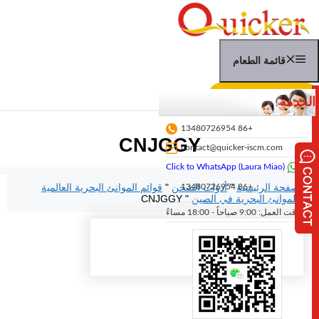
نتقل
لى
لمحتوى
قائمة الطعام
عرض أسعار الشحن
الخدمة
+86 13480726954
CNJGGY
contact@quicker-iscm.com
Click to WhatsApp (Laura Miao)
الصفحة الرئيسية
"
أدوات الشحن
"
قوائم الموانئ البحرية العالمية
+86 13480726954
"
الموانئ البحرية في الصين
"
CNJGGY
وقت العمل: 9:00 صباحاً - 18:00 مساءً