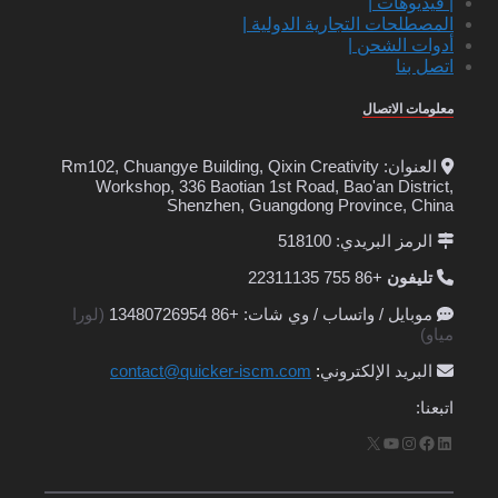
| فيديوهات |
المصطلحات التجارية الدولية |
أدوات الشحن |
اتصل بنا
معلومات الاتصال
العنوان: Rm102, Chuangye Building, Qixin Creativity
Workshop, 336 Baotian 1st Road, Bao'an District,
Shenzhen, Guangdong Province, China
الرمز البريدي: 518100
تليفون
+86 755 22311135
موبايل / واتساب / وي شات: +86 13480726954
(لورا
مياو)
البريد الإلكتروني
:
contact@quicker-iscm.com
اتبعنا:
لينكد إن
فيسبوك
إنستجرام
يوتيوب
إكس