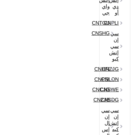
إتش
إكس
دي
واي
أو
جي
CNTGU
CNPLI
CNSHG
سي
إن
سي
إتش
كيو
CNHFI
CNZJG
CNPSI
CNLON
CNCJG
CNSWE
CNZJB
CNSDG
سي
سي
إن
إن
إتش
إل
كيه
إس