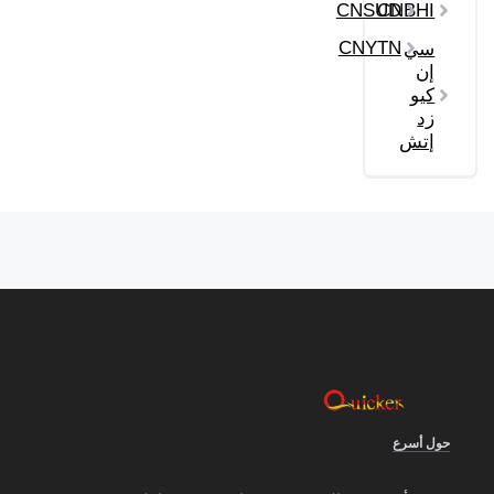
CNSUD
CNBHI
CNYTN
سي
إن
كيو
زد
إتش
حول أسرع