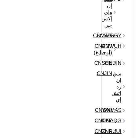
إن
واي
إكس
جي
CNMAG
CNJGGY
CNAOJ
CNWUH
(أوجيانغ)
CNSHE
CNDIN
CNJIN
سي
إن
زد
إتش
إي
CNWXI
CNMAS
CNDKZ
CNAQG
CNZHA
CNRUUI