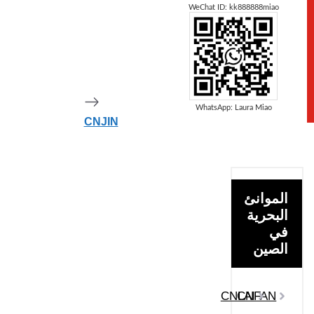
WeChat ID: kk888888miao
CNHPU
WhatsApp: Laura Miao
CNJIN
الموانئ
البحرية
في
الصين
CNLAI
CNFAN