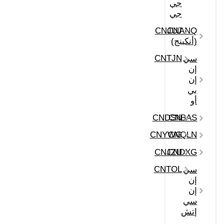
جي
جي
CNJUJ
CNANQ
(أنكينج)
CNTJN
سي
إن
إن
بي
أو
CNDSN
CNBAS
CNYWG
CNQLN
CNJZU
CNDXG
CNTOL
سي
إن
إن
سي
إتش