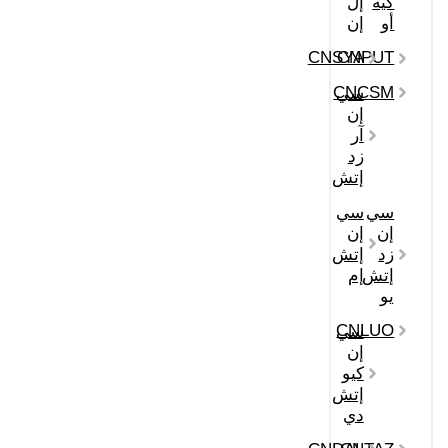
كيه
إل
أو
إن
CNSYA
CNPUT
CNCSM
سي
إن
آر
زد
إتش
سي
سي
إن
إن
زد
إتش
إتش
إم
يو
CNLUO
سي
إن
كيو
إتش
دي