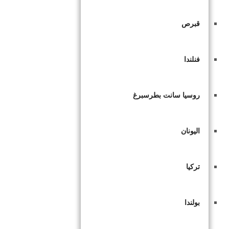
قبرص
فنلندا
روسيا سانت بطرسبرغ
اليونان
تركيا
بولندا