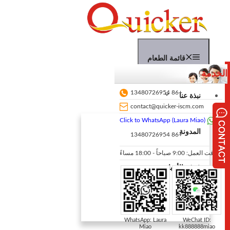
نتقل
لى
لمحتوى
قائمة الطعام
الخدمة
+86 13480726954
نبذة عنا
contact@quicker-iscm.com
Click to WhatsApp (Laura Miao)
المدونة
+86 13480726954
وقت العمل: 9:00 صباحاً - 18:00 مساءً
غرفة الأخبار
中文文
WhatsApp: Laura
WeChat ID:
Miao
kk888888miao