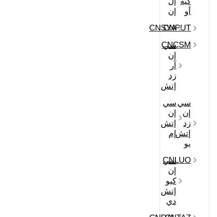
كيه
إل
أو
إن
CNSYA
CNPUT
CNCSM
سي
إن
آر
زد
إتش
سي
سي
إن
إن
زد
إتش
إتش
إم
يو
CNLUO
سي
إن
كيو
إتش
دي