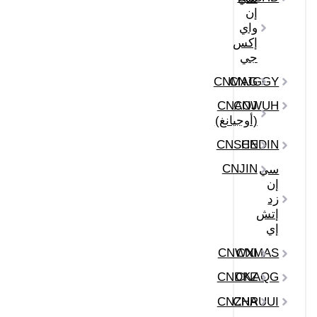
إن
واي
إكس
جي
CNMAG
CNJGGY
CNAOJ
CNWUH
(أوجيانغ)
CNSHE
CNDIN
CNJIN
سي
إن
زد
إتش
إي
CNWXI
CNMAS
CNDKZ
CNAQG
CNZHA
CNRUUI