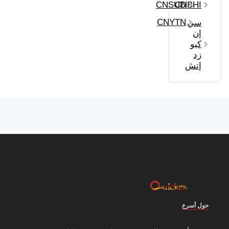
CNSUD
CNBHI
CNYTN
سي
إن
كيو
زد
إتش
حول أسرع