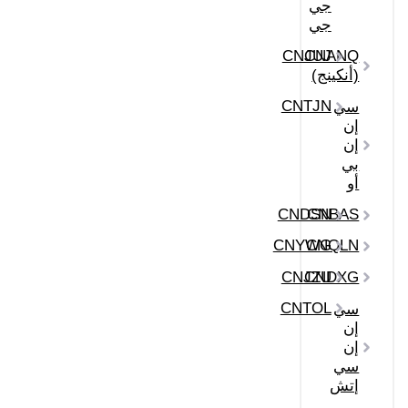
جي
جي
CNJUJ
CNANQ
(أنكينج)
CNTJN
سي
إن
إن
بي
أو
CNDSN
CNBAS
CNYWG
CNQLN
CNJZU
CNDXG
CNTOL
سي
إن
إن
سي
إتش