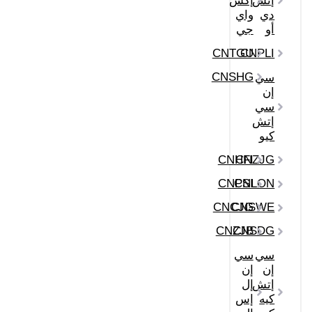
إتش
إكس
دي
واي
أو
جي
CNTGU
CNPLI
CNSHG
سي
إن
سي
إتش
كيو
CNHFI
CNZJG
CNPSI
CNLON
CNCJG
CNSWE
CNZJB
CNSDG
سي
سي
إن
إن
إتش
إل
كيه
إس