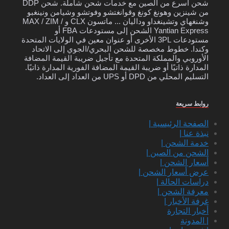
شحن أسرع من الصين مع خدمات شحن شاملة. شحن DDP
من شينزين وهونغ كونغ وقوانغتشو وفوتشو وشيامن ونينغبو
وشنغهاي وتشينغداو وداليان ... ماتسون CLX و MAX / ZIM /
Yantian Express الشحن إلى مستودعات FBA أو
مستودعات 3PL الأخرى أو عنوان معين في الولايات المتحدة
وكندا. خطوط مخصصة للشحن البحري/الجوي إلى الاتحاد
الأوروبي والمملكة المتحدة مع تأجيل ضريبة القيمة المضافة
المدارة ذاتيًا أو ضريبة القيمة المضافة الفورية المدارة ذاتيًا.
التسليم المحلي من DPD أو UPS من العداد إلى العداد.
روابط سريعة
الصفحة الرئيسية |
نبذة عنا |
خدمة الشحن |
الشحن من الصين |
أسعار الشحن |
عرض أسعار الشحن |
دراسات الحالة |
معرفة الشحن |
غرفة الأخبار |
أخبار التجارة
| المدونة