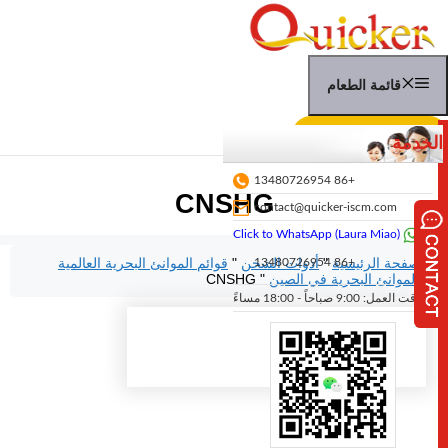
نتقل
لى
لمحتوى
قائمة الطعام
عرض أسعار الشحن
الخدمة
+86 13480726954
CNSHG
contact@quicker-iscm.com
Click to WhatsApp (Laura Miao)
الصفحة الرئيسية
"
أدوات الشحن
"
قوائم الموانئ البحرية العالمية
+86 13480726954
"
الموانئ البحرية في الصين
"
CNSHG
وقت العمل: 9:00 صباحاً - 18:00 مساءً