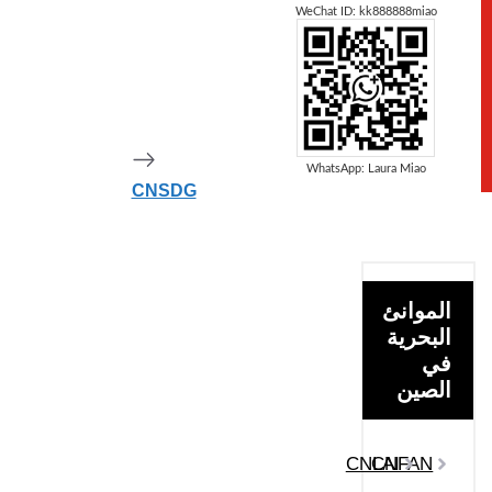
WeChat ID: kk888888miao
CNSJM
WhatsApp: Laura Miao
CNSDG
الموانئ
البحرية
في
الصين
CNLAI
CNFAN