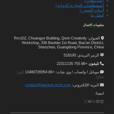
| فيديوهات |
المصطلحات التجارية الدولية |
أدوات الشحن |
اتصل بنا
معلومات الاتصال
العنوان: Rm102, Chuangye Building, Qixin Creativity
Workshop, 336 Baotian 1st Road, Bao'an District,
Shenzhen, Guangdong Province, China
الرمز البريدي: 518100
تليفون
+86 755 22311135
موبايل / واتساب / وي شات: +86 13480726954
(لورا
مياو)
البريد الإلكتروني
:
contact@quicker-iscm.com
اتبعنا:
لينكد إن
فيسبوك
إنستجرام
يوتيوب
إكس