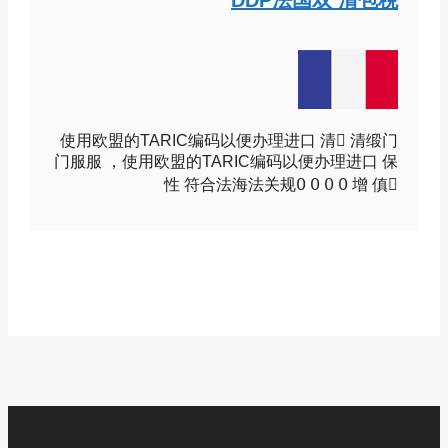
DDP法国双 清包税
使用欧盟的TARIC编码以便办理进口 清񓳎 清缎门
门服服 ，使用欧盟的TARIC编码以便办理进口 保
增 傎񐏀 ߀ ߀ ߀ ߀性 符合法海法关规