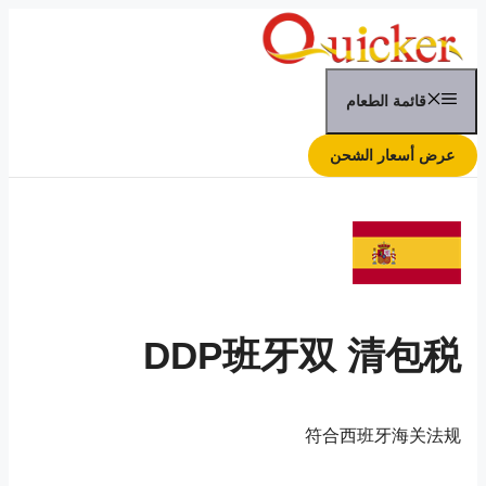
تقل
ى
محتوى
قائمة الطعام
عرض أسعار الشحن
DDP班牙双 清包税
符合西班牙海关法规