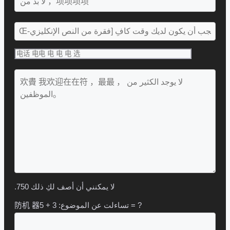
.لا يمكنني أن أصف لكِ ذلك
750
3 + 5 = ?
防机 器تساءلت عن الموضوع: