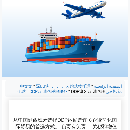
الصفحة الرئيسية
"
深񗷱ս快 ， ， ， 人站式物托运
"
中文文
托 运چݭ 全球
DDP班牙双 清包税
"
DDP双 清包税服服务
"
从中国到西班牙选择DDP运输是许多企业简化国
际贸易的首选方式。 负责有负责 ，关税和增值