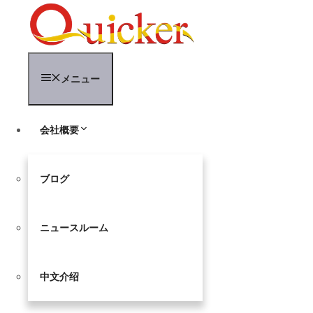
コ
ン
テ
ン
ツ
メニュー
へ
ス
キ
ッ
会社概要
プ
ブログ
ニュースルーム
中文介绍