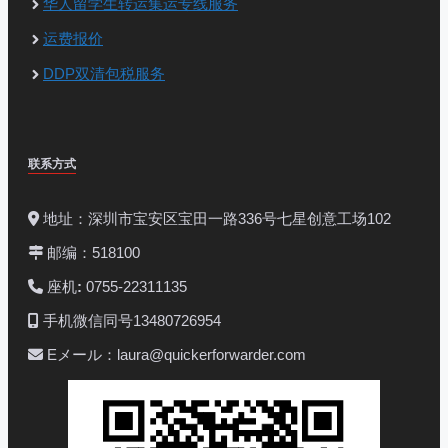
华人留学生转运集运专线服务
运费报价
DDP双清包税服务
联系方式
地址：深圳市宝安区宝田一路336号七星创意工场102
邮编：518100
座机
:
0755-22311135
手机微信同号13480726954
Eメール：laura@quickerforwarder.com