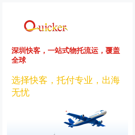
コ
ン
テ
ン
ツ
へ
ス
深圳快客，一站式物托流运，覆盖
キ
ッ
全球
プ
选择快客，托付专业，出海
无忧