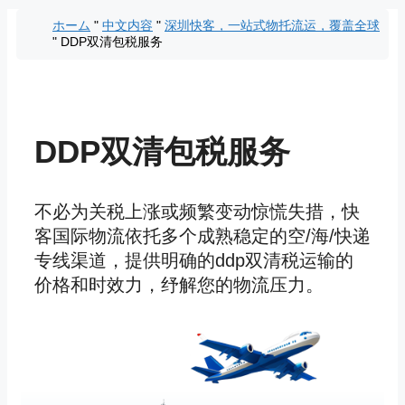
コ
ホーム
"
中文内容
"
深圳快客，一站式物托流运，覆盖全球
ン
"
DDP双清包税服务
テ
ン
ツ
へ
ス
DDP双清包税服务
キ
ッ
プ
不必为关税上涨或频繁变动惊慌失措，快
客国际物流依托多个成熟稳定的空/海/快递
专线渠道，提供明确的ddp双清税运输的
价格和时效力，纾解您的物流压力。