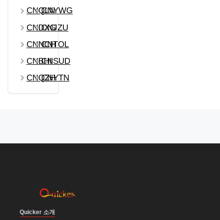
CNQLN
CNYWG
CNDXG
CNJZU
CNNCH
CNTOL
CNBHI
CNSUD
CNQZH
CNYTN
Quicker 소개