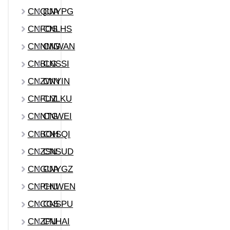
CNQUA
CNYPG
CNFOS
CNLHS
CNNMG
CNWAN
CNBLG
CNSSI
CNZWN
CNYIN
CNFUZ
CNLKU
CNNTG
CNWEI
CNBOH
CNSQI
CNZSN
CNSUD
CNGUA
CNYGZ
CNPHU
CNWEN
CNCGS
CNSPU
CNZPU
CNHAI