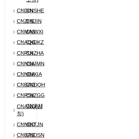
CNDIN
CNSHE
CNZHE
CNJIN
CNMAS
CNWXI
CNAQG
CNDKZ
CNRUI
CNZHA
CNNSA
CNJMN
CNNBA
CNXIA
CNBAO
CNDQH
CNRSK
CNZGG
CNJUJ
CNANQ(안
칭)
CNNBO
CNTJN
CNBAS
CNDSN