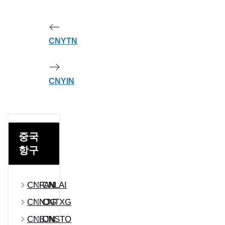
CNYTN
CNYIN
중국
항구
CNFAN
CNLAI
CNNJG
CNTXG
CNBJN
CNSTO