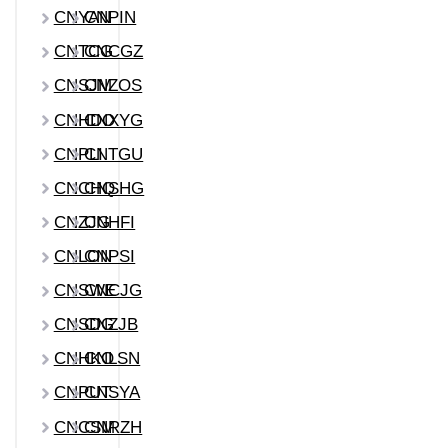
CNYAN
CNPIN
CNTCG
CNCGZ
CNSJM
CNZOS
CNHDO
CNXYG
CNPLI
CNTGU
CNCHQ
CNSHG
CNZJG
CNHFI
CNLON
CNPSI
CNSWE
CNCJG
CNSDG
CNZJB
CNHKO
CNLSN
CNPUT
CNSYA
CNCSM
CNRZH