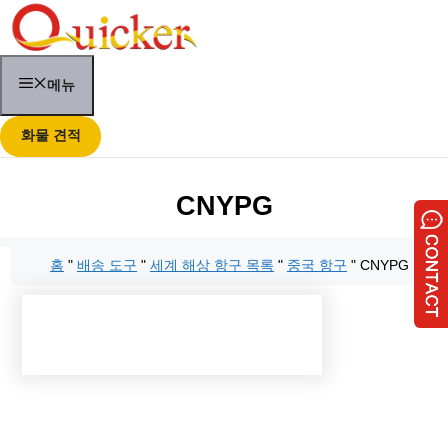
콘
텐
츠
로
메뉴
건
너
뛰
화물 견적
기
CNYPG
홈
"
배송 도구
"
세계 해상 항구 목록
"
중국 항구
"
CNYPG