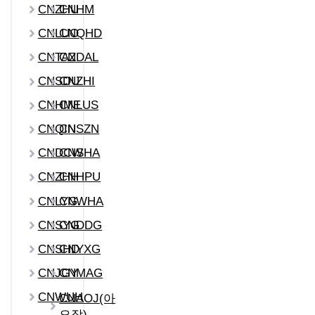
CNZHU
CNHM
CNLUO
CNQHD
CNTAZ
CNDAL
CNSDU
CNZHI
CNHME
CNLUS
CNQIN
CNSZN
CNDCW
CNSHA
CNZHH
CNHPU
CNLYG
CNWHA
CNSYG
CNDDG
CNSHD
CNYXG
CNJGY
CNMAG
CNWUH
CNAOJ(아
오장)