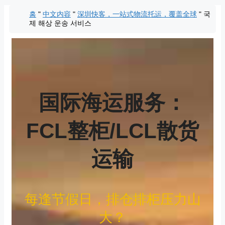
콘
홈
"
中文内容
"
深圳快客，一站式物流托运，覆盖全球
"
국
텐
제 해상 운송 서비스
츠
로
건
너
뛰
기
国际海运服务：
FCL整柜/LCL散货
运输
每逢节假日，排仓排柜压力山
大？