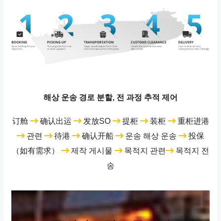
해상 운송 경로 분할, 전 과정 추적 제어
订舱
确认出运
发放SO
提柜
装柜
重柜进港
관련
待港
确认开船
운송 해상 운송
投保
（如有需求）
제작 게시물
목적지 관련
목적지 전
송