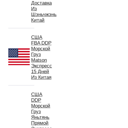
Доставка
Из
Шэньчжэнь
Китай
США
FBA DDP
Морской
Груз
Matson
Экспресс
15 Дней
Из Китая
США
DDP
Морской
Груз
Яньтянь
Прямой