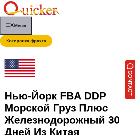
Перейти
к
содержимому
Меню
Котировка фрахта
Нью-Йорк FBA DDP
Морской Груз Плюс
Железнодорожный 30
Дней Из Китая