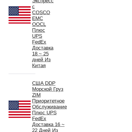
Экспресс
с
COSCO
EMC
OOCL
Плюс
UPS
FedEx
Доставка
18 ~ 25
дней Из
Китая
США DDP
Морской Груз
ZIM
Приоритетное
Обслуживание
Плюс UPS
FedEx
Доставка 16 ~
22 Дней Из