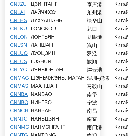
CNJZU
ЦЗИНТАНГ
Китай
京唐港
CNLAI
ЛАЙЧЖОУ
Китай
莱州港
CNLHS
ЛУХУАШАНЬ
Китай
绿华山
CNLKU
LONGKOU
Китай
龙口
CNLON
ЛОНГЬЯН
Китай
龙眼港
CNLSN
ЛАНШАН
Китай
岚山
CNLUO
ЛУОЦЗИН
Китай
罗泾
CNLUS
LUSHUN
Китай
旅顺
CNLYG
ЛЯНЬЮНГАН
Китай
连云港
CNMAG
ШЭНЬЧЖЭНЬ, МАГАН
Китай
深圳-妈湾
CNMAS
МААНШАН
Китай
马鞍山
CNNBA
NANBAO
Китай
南堡
CNNBO
НИНГБО
Китай
宁波
CNNCH
НАНЧАН
Китай
南昌
CNNJG
НАНЬЦЗИН
Китай
南京
CNNMG
НАНМЭНГАНГ
Китай
南门港
CNNTG
NANTONG
Китай
南通