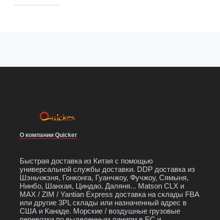
О компании Quicker
Быстрая доставка из Китая с помощью
универсальной службы доставки. DDP доставка из
Шэньчжэня, Гонконга, Гуанчжоу, Фучжоу, Сямыня,
Нинбо, Шанхая, Циндао, Даляня... Matson CLX и
MAX / ZIM / Yantian Express доставка на склады FBA
или другие 3PL склады или назначенный адрес в
США и Канаде. Морские / воздушные грузовые
перевозки по выделенным линиям в ЕС и