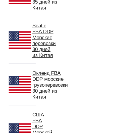
35 дней из
Китая
Seatle
FBA DDP
Морские
перевозки
30 дней
из Китая
Окленд FBA
DDP морские
грузоперевозки
30 дней из
Китая
США
FBA
DDP
Морской