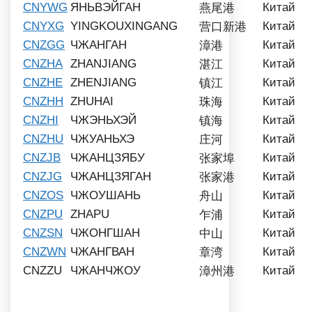
CNYWG
ЯНЬВЭЙГАН
Китай
燕尾港
CNYXG
YINGKOUXINGANG
Китай
营口新港
CNZGG
ЧЖАНГАН
Китай
漳港
CNZHA
ZHANJIANG
Китай
湛江
CNZHE
ZHENJIANG
Китай
镇江
CNZHH
ZHUHAI
Китай
珠海
CNZHI
ЧЖЭНЬХЭЙ
Китай
镇海
CNZHU
ЧЖУАНЬХЭ
Китай
庄河
CNZJB
ЧЖАНЦЗЯБУ
Китай
张家埠
CNZJG
ЧЖАНЦЗЯГАН
Китай
张家港
CNZOS
ЧЖОУШАНЬ
Китай
舟山
CNZPU
ZHAPU
Китай
乍浦
CNZSN
ЧЖОНГШАН
Китай
中山
CNZWN
ЧЖАНГВАН
Китай
章湾
CNZZU
ЧЖАНЧЖОУ
Китай
漳州港