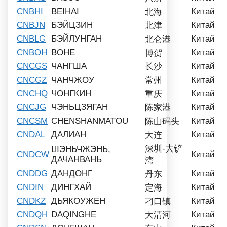
CNBHI
BEIHAI
Китай
北海
CNBJN
БЭЙЦЗИН
Китай
北津
CNBLG
БЭЙЛУНГАН
Китай
北仑港
CNBOH
BOHE
Китай
博贺
CNCGS
ЧАНГША
Китай
长沙
CNCGZ
ЧАНЧЖОУ
Китай
常州
CNCHQ
ЧОНГКИН
Китай
重庆
CNCJG
ЧЭНЬЦЗЯГАН
Китай
陈家港
CNCSM
CHENSHANMATOU
Китай
陈山码头
CNDAL
ДАЛИАН
Китай
大连
深圳-大铲
ШЭНЬЧЖЭНЬ,
CNDCW
Китай
ДАЧАНВАНЬ
湾
CNDDG
ДАНДОНГ
Китай
丹东
CNDIN
ДИНГХАЙ
Китай
定海
CNDKZ
ДЬЯКОУЖЕН
Китай
刁口镇
CNDQH
DAQINGHE
Китай
大清河