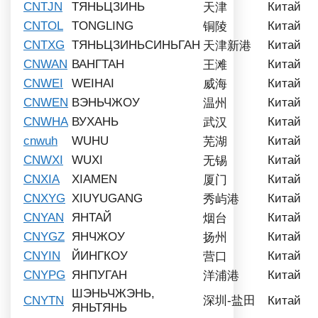
CNTJN
ТЯНЬЦЗИНЬ
Китай
天津
CNTOL
TONGLING
Китай
铜陵
CNTXG
ТЯНЬЦЗИНЬСИНЬГАН
Китай
天津新港
CNWAN
ВАНГТАН
Китай
王滩
CNWEI
WEIHAI
Китай
威海
CNWEN
ВЭНЬЧЖОУ
Китай
温州
CNWHA
ВУХАНЬ
Китай
武汉
cnwuh
WUHU
Китай
芜湖
CNWXI
WUXI
Китай
无锡
CNXIA
XIAMEN
Китай
厦门
CNXYG
XIUYUGANG
Китай
秀屿港
CNYAN
ЯНТАЙ
Китай
烟台
CNYGZ
ЯНЧЖОУ
Китай
扬州
CNYIN
ЙИНГКОУ
Китай
营口
CNYPG
ЯНПУГАН
Китай
洋浦港
ШЭНЬЧЖЭНЬ,
CNYTN
深圳-盐田
Китай
ЯНЬТЯНЬ