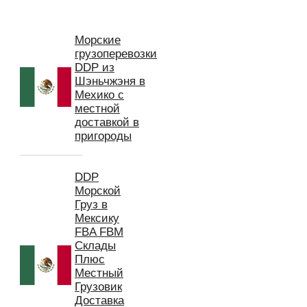
Морские
грузоперевозки
DDP из
Шэньчжэня в
Мехико с
местной
доставкой в
пригороды
DDP
Морской
Груз в
Мексику
FBA FBM
Склады
Плюс
Местный
Грузовик
Доставка