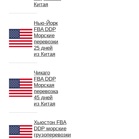
Китая
Нью-Йорк
FBA DDP
Морские
перевозки
25 дней
из Китая
Чикаго
FBA DDP
Морская
перевозка
45 дней
из Китая
Хьюстон FBA
DDP морские
грузоперевозки