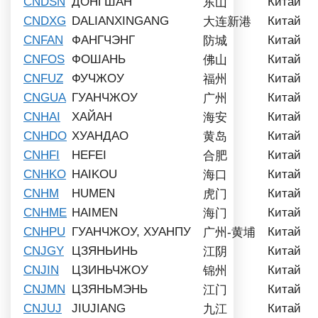
CNDSN
ДОНГШАН
Китай
东山
CNDXG
DALIANXINGANG
Китай
大连新港
CNFAN
ФАНГЧЭНГ
Китай
防城
CNFOS
ФОШАНЬ
Китай
佛山
CNFUZ
ФУЧЖОУ
Китай
福州
CNGUA
ГУАНЧЖОУ
Китай
广州
CNHAI
ХАЙАН
Китай
海安
CNHDO
ХУАНДАО
Китай
黄岛
CNHFI
HEFEI
Китай
合肥
CNHKO
HAIKOU
Китай
海口
CNHM
HUMEN
Китай
虎门
CNHME
HAIMEN
Китай
海门
CNHPU
ГУАНЧЖОУ, ХУАНПУ
Китай
广州-黄埔
CNJGY
ЦЗЯНЬИНЬ
Китай
江阴
CNJIN
ЦЗИНЬЧЖОУ
Китай
锦州
CNJMN
ЦЗЯНЬМЭНЬ
Китай
江门
CNJUJ
JIUJIANG
Китай
九江