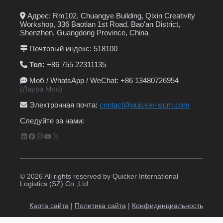
Адрес: Rm102, Chuangye Building, Qixin Creativity
Workshop, 336 Baotian 1st Road, Bao'an District,
Shenzhen, Guangdong Province, China
Почтовый индекс: 518100
Тел:
+86 755 22311135
Моб / WhatsApp / WeChat: +86 13480726954
(Лаура Мяо)
Электронная почта
:
contact@quicker-iscm.com
Следуйте за нами:
LinkedIn
Facebook
Instagram
YouTube
X
© 2026 All rights reserved by Quicker International
Logistics (SZ) Co.,Ltd.
Карта сайта
|
Политика сайта
|
Конфиденциальность