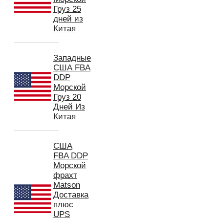
Груз 25
дней из
Китая
Западные
США FBA
DDP
Морской
Груз 20
Дней Из
Китая
США
FBA DDP
Морской
фрахт
Matson
Доставка
плюс
UPS