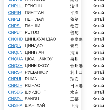
CNPHU
PENGHU
Китай
澎湖
CNPIN
ПИНГТАН
Китай
平潭
CNPLI
ПЕНГЛАЙ
Китай
蓬菜
CNPSI
ПАНШИ
Китай
盘石
CNPUT
PUTUO
Китай
普陀
CNQHD
ЦИНЬХУАНДАО
Китай
秦皇岛
CNQIN
ЦИНДАО
Китай
青岛
CNQLN
ЦИНГЛАН
Китай
清澜
CNQUA
ЦЮАНЬЧЖОУ
Китай
泉州
CNQZH
ЦИНЬЧЖОУ
Китай
钦州港
CNRSK
РУШАНКОУ
Китай
乳山口
CNRUI
RUIAN
Китай
瑞安
CNRZH
RIZHAO
Китай
日照港
CNSDG
ШУЙДОНГ
Китай
水东
CNSDU
SANDU
Китай
三都
CNSHA
ШАНГХАЙ
Китай
上海