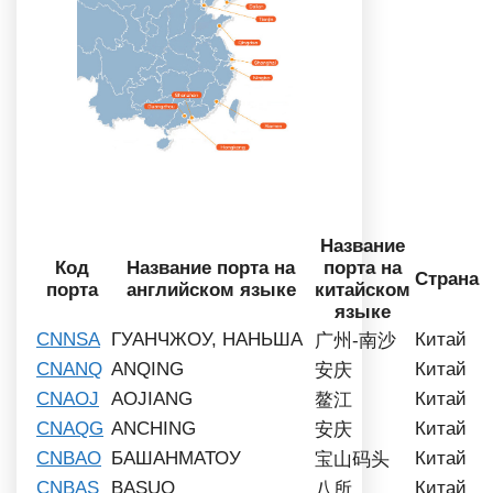
Название
Код
Название порта на
порта на
Страна
порта
английском языке
китайском
языке
CNNSA
ГУАНЧЖОУ, НАНЬША
Китай
广州-南沙
CNANQ
ANQING
Китай
安庆
CNAOJ
AOJIANG
Китай
鳌江
CNAQG
ANCHING
Китай
安庆
CNBAO
БАШАНМАТОУ
Китай
宝山码头
CNBAS
BASUO
Китай
八所