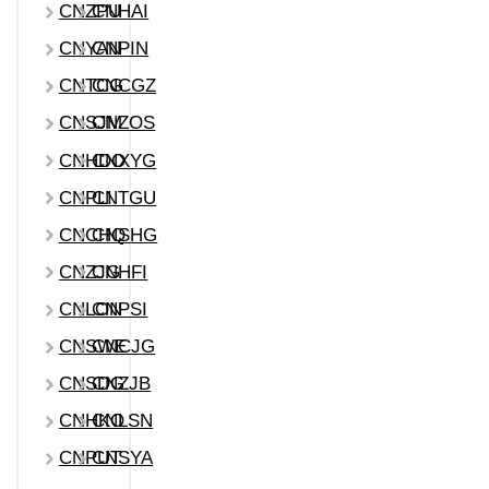
CNZPU
CNHAI
CNYAN
CNPIN
CNTCG
CNCGZ
CNSJM
CNZOS
CNHDO
CNXYG
CNPLI
CNTGU
CNCHQ
CNSHG
CNZJG
CNHFI
CNLON
CNPSI
CNSWE
CNCJG
CNSDG
CNZJB
CNHKO
CNLSN
CNPUT
CNSYA