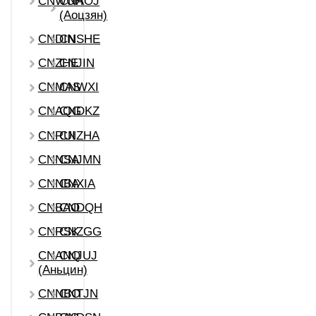
CNWUH
CNAOJ
(Аоцзян)
CNDIN
CNSHE
CNZHE
CNJIN
CNMAS
CNWXI
CNAQG
CNDKZ
CNRUI
CNZHA
CNNSA
CNJMN
CNNBA
CNXIA
CNBAO
CNDQH
CNRSK
CNZGG
CNANQ
CNJUJ
(Аньцин)
CNNBO
CNTJN