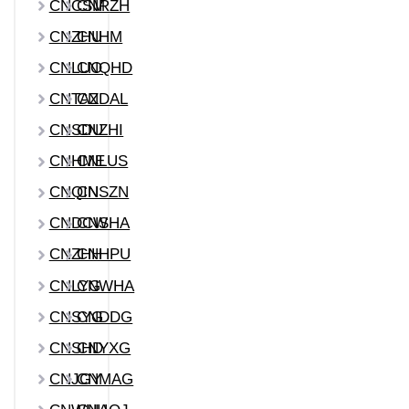
CNCSM
CNRZH
CNZHU
CNHM
CNLUO
CNQHD
CNTAZ
CNDAL
CNSDU
CNZHI
CNHME
CNLUS
CNQIN
CNSZN
CNDCW
CNSHA
CNZHH
CNHPU
CNLYG
CNWHA
CNSYG
CNDDG
CNSHD
CNYXG
CNJGY
CNMAG