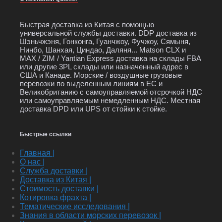
Быстрая доставка из Китая с помощью
универсальной службы доставки. DDP доставка из
Шэньчжэня, Гонконга, Гуанчжоу, Фучжоу, Сямыня,
Нинбо, Шанхая, Циндао, Даляня... Matson CLX и
MAX / ZIM / Yantian Express доставка на склады FBA
или другие 3PL склады или назначенный адрес в
США и Канаде. Морские / воздушные грузовые
перевозки по выделенным линиям в ЕС и
Великобританию с самоуправляемой отсрочкой НДС
или самоуправляемым немедленным НДС. Местная
доставка DPD или UPS от стойки к стойке.
Быстрые ссылки
Главная |
О нас |
Служба доставки |
Доставка из Китая |
Стоимость доставки |
Котировка фрахта |
Тематические исследования |
Знания в области морских перевозок |