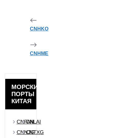
CNHKO
CNHME
МОРСКИЕ
ПОРТЫ
КИТАЯ
CNFAN
CNLAI
CNNJG
CNTXG