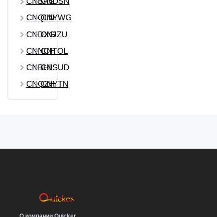
CNBAS
CNDSN
CNQLN
CNYWG
CNDXG
CNJZU
CNNCH
CNTOL
CNBHI
CNSUD
CNQZH
CNYTN
О компании Quicker