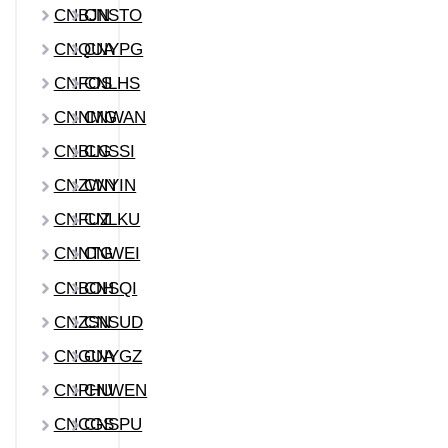
CNBJN
CNSTO
CNQUA
CNYPG
CNFOS
CNLHS
CNNMG
CNWAN
CNBLG
CNSSI
CNZWN
CNYIN
CNFUZ
CNLKU
CNNTG
CNWEI
CNBOH
CNSQI
CNZSN
CNSUD
CNGUA
CNYGZ
CNPHU
CNWEN
CNCGS
CNSPU