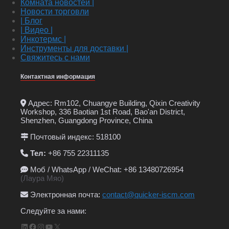
Комната новостей |
Новости торговли
| Блог
| Видео |
Инкотермс |
Инструменты для доставки |
Свяжитесь с нами
Контактная информация
Адрес: Rm102, Chuangye Building, Qixin Creativity
Workshop, 336 Baotian 1st Road, Bao'an District,
Shenzhen, Guangdong Province, China
Почтовый индекс: 518100
Тел:
+86 755 22311135
Моб / WhatsApp / WeChat: +86 13480726954
(Лаура Мяо)
Электронная почта
:
contact@quicker-iscm.com
Следуйте за нами:
LinkedIn
Facebook
Instagram
YouTube
X