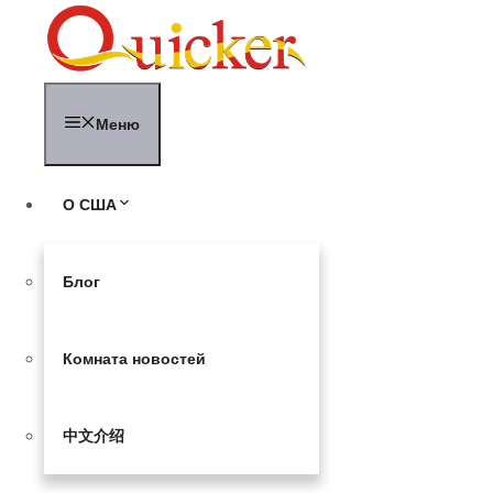
Перейти
к
содержимому
Меню
О США
Блог
Комната новостей
中文介绍