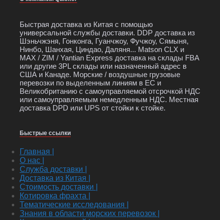
Быстрая доставка из Китая с помощью
универсальной службы доставки. DDP доставка из
Шэньчжэня, Гонконга, Гуанчжоу, Фучжоу, Сямыня,
Нинбо, Шанхая, Циндао, Даляня... Matson CLX и
MAX / ZIM / Yantian Express доставка на склады FBA
или другие 3PL склады или назначенный адрес в
США и Канаде. Морские / воздушные грузовые
перевозки по выделенным линиям в ЕС и
Великобританию с самоуправляемой отсрочкой НДС
или самоуправляемым немедленным НДС. Местная
доставка DPD или UPS от стойки к стойке.
Быстрые ссылки
Главная |
О нас |
Служба доставки |
Доставка из Китая |
Стоимость доставки |
Котировка фрахта |
Тематические исследования |
Знания в области морских перевозок |