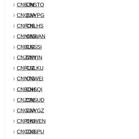
CNBJN
CNSTO
CNQUA
CNYPG
CNFOS
CNLHS
CNNMG
CNWAN
CNBLG
CNSSI
CNZWN
CNYIN
CNFUZ
CNLKU
CNNTG
CNWEI
CNBOH
CNSQI
CNZSN
CNSUD
CNGUA
CNYGZ
CNPHU
CNWEN
CNCGS
CNSPU