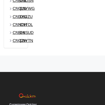
CNBAS
CNDSN
CNQLN
CNYWG
CNDXG
CNJZU
CNNCH
CNTOL
CNBHI
CNSUD
CNQZH
CNYTN
О компании Quicker