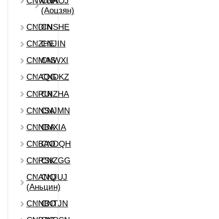
CNWUH
CNAOJ
(Аоцзян)
CNDIN
CNSHE
CNZHE
CNJIN
CNMAS
CNWXI
CNAQG
CNDKZ
CNRUI
CNZHA
CNNSA
CNJMN
CNNBA
CNXIA
CNBAO
CNDQH
CNRSK
CNZGG
CNANQ
CNJUJ
(Аньцин)
CNNBO
CNTJN