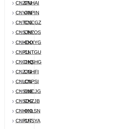
CNZPU
CNHAI
CNYAN
CNPIN
CNTCG
CNCGZ
CNSJM
CNZOS
CNHDO
CNXYG
CNPLI
CNTGU
CNCHQ
CNSHG
CNZJG
CNHFI
CNLON
CNPSI
CNSWE
CNCJG
CNSDG
CNZJB
CNHKO
CNLSN
CNPUT
CNSYA