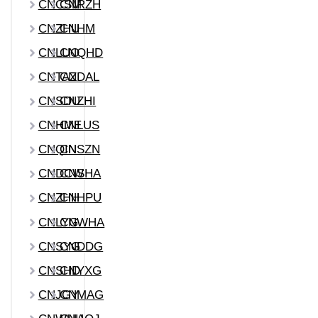
CNCSM
CNRZH
CNZHU
CNHM
CNLUO
CNQHD
CNTAZ
CNDAL
CNSDU
CNZHI
CNHME
CNLUS
CNQIN
CNSZN
CNDCW
CNSHA
CNZHH
CNHPU
CNLYG
CNWHA
CNSYG
CNDDG
CNSHD
CNYXG
CNJGY
CNMAG