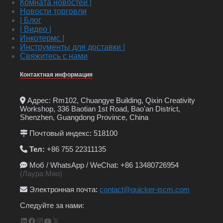
Комната новостей |
Новости торговли
| Блог
| Видео |
Инкотермс |
Инструменты для доставки |
Свяжитесь с нами
Контактная информация
Адрес: Rm102, Chuangye Building, Qixin Creativity
Workshop, 336 Baotian 1st Road, Bao'an District,
Shenzhen, Guangdong Province, China
Почтовый индекс: 518100
Тел:
+86 755 22311135
Моб / WhatsApp / WeChat: +86 13480726954
(Лаура Мяо)
Электронная почта
:
contact@quicker-iscm.com
Следуйте за нами:
LinkedIn
Facebook
Instagram
YouTube
X