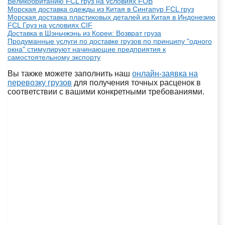
Великобританию FCL груз на условиях FOB
Морская доставка одежды из Китая в Сингапур FCL груз
Морская доставка пластиковых деталей из Китая в Индонезию
FCL Груз на условиях CIF
Доставка в Шэньчжэнь из Кореи: Возврат груза
Продуманные услуги по доставке грузов по принципу "одного
окна" стимулируют начинающие предприятия к
самостоятельному экспорту
Вы также можете заполнить наш
онлайн-заявка на
перевозку грузов
для получения точных расценок в
соответствии с вашими конкретными требованиями.