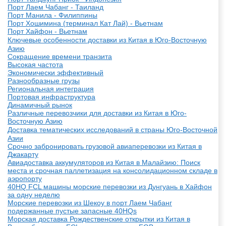
Порт Лаем Чабанг - Таиланд
Порт Манила - Филиппины
Порт Хошимина (терминал Кат Лай) - Вьетнам
Порт Хайфон - Вьетнам
Ключевые особенности доставки из Китая в Юго-Восточную
Азию
Сокращение времени транзита
Высокая частота
Экономически эффективный
Разнообразные грузы
Региональная интеграция
Портовая инфраструктура
Динамичный рынок
Различные перевозчики для доставки из Китая в Юго-
Восточную Азию
Доставка тематических исследований в страны Юго-Восточной
Азии
Срочно забронировать грузовой авиаперевозки из Китая в
Джакарту
Авиадоставка аккумуляторов из Китая в Малайзию: Поиск
места и срочная паллетизация на консолидационном складе в
аэропорту
40HQ FCL машины морские перевозки из Дунгуань в Хайфон
за одну неделю
Морские перевозки из Шекоу в порт Лаем Чабанг
подержанные пустые запасные 40HQs
Морская доставка Рождественские открытки из Китая в