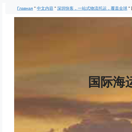
Перейти
Главная
"
中文内容
"
深圳快客，一站式物流托运，覆盖全球
"
к
содержимому
国际海运