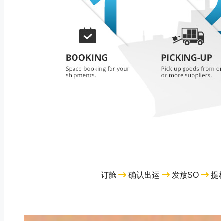
订舱
确认出运
发放SO
提