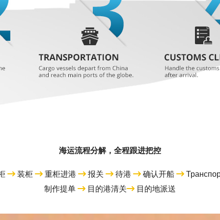
海运流程分解，全程跟进把控
柜
装柜
重柜进港
报关
待港
确认开船
Трансп
制作提单
目的港清关
目的地派送