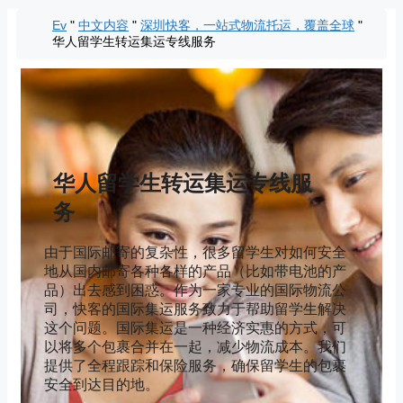
İçeriğe
Ev
"
中文内容
"
深圳快客，一站式物流托运，覆盖全球
"
atla
华人留学生转运集运专线服务
华人留学生转运集运专线服
务
由于国际邮寄的复杂性，很多留学生对如何安全
地从国内邮寄各种各样的产品（比如带电池的产
品）出去感到困惑。作为一家专业的国际物流公
司，快客的国际集运服务致力于帮助留学生解决
这个问题。国际集运是一种经济实惠的方式，可
以将多个包裹合并在一起，减少物流成本。我们
提供了全程跟踪和保险服务，确保留学生的包裹
安全到达目的地。