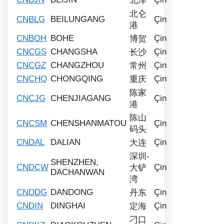
北津
北仑
CNBLG
BEILUNGANG
Çin
港
CNBOH
BOHE
Çin
博贺
CNCGS
CHANGSHA
Çin
长沙
CNCGZ
CHANGZHOU
Çin
常州
CNCHQ
CHONGQING
Çin
重庆
陈家
CNCJG
CHENJIAGANG
Çin
港
陈山
CNCSM
CHENSHANMATOU
Çin
码头
CNDAL
DALIAN
Çin
大连
深圳-
SHENZHEN,
CNDCW
Çin
大铲
DACHANWAN
湾
CNDDG
DANDONG
Çin
丹东
CNDIN
DINGHAI
Çin
定海
刁口