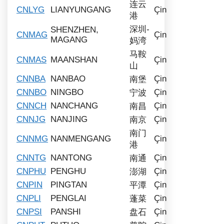
连云
CNLYG
LIANYUNGANG
Çin
港
深圳-
SHENZHEN,
CNMAG
Çin
MAGANG
妈湾
马鞍
CNMAS
MAANSHAN
Çin
山
CNNBA
NANBAO
Çin
南堡
CNNBO
NINGBO
Çin
宁波
CNNCH
NANCHANG
Çin
南昌
CNNJG
NANJING
Çin
南京
南门
CNNMG
NANMENGANG
Çin
港
CNNTG
NANTONG
Çin
南通
CNPHU
PENGHU
Çin
澎湖
CNPIN
PINGTAN
Çin
平潭
CNPLI
PENGLAI
Çin
蓬菜
CNPSI
PANSHI
Çin
盘石