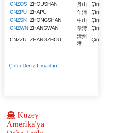
CNZOS
ZHOUSHAN
Çin
舟山
CNZPU
ZHAPU
Çin
乍浦
CNZSN
ZHONGSHAN
Çin
中山
CNZWN
ZHANGWAN
Çin
章湾
漳州
CNZZU
ZHANGZHOU
Çin
港
Çin'in Deniz Limanları
Kuzey
Amerika'ya