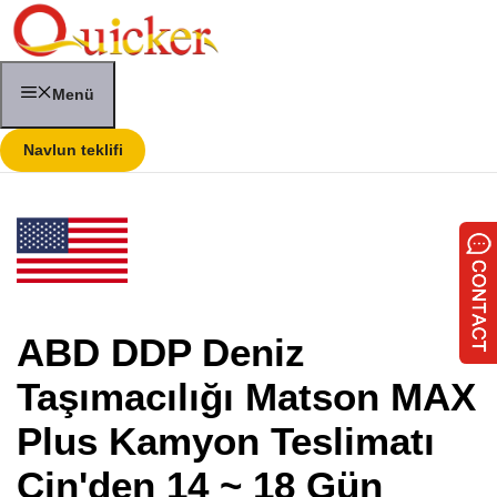
İçeriğe
atla
Menü
Navlun teklifi
ABD DDP Deniz
Taşımacılığı Matson MAX
Plus Kamyon Teslimatı
Çin'den 14 ~ 18 Gün