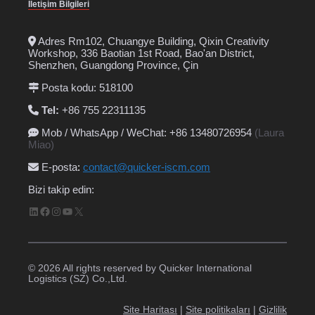
İletişim Bilgileri
Adres Rm102, Chuangye Building, Qixin Creativity
Workshop, 336 Baotian 1st Road, Bao'an District,
Shenzhen, Guangdong Province, Çin
Posta kodu: 518100
Tel:
+86 755 22311135
Mob / WhatsApp / WeChat: +86 13480726954
(Laura
Miao)
E-posta
:
contact@quicker-iscm.com
Bizi takip edin:
LinkedIn
Facebook
Instagram
YouTube
X
© 2026 All rights reserved by Quicker International
Logistics (SZ) Co.,Ltd.
Site Haritası
|
Site politikaları
|
Gizlilik