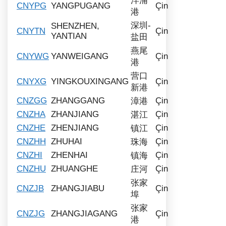
洋浦
CNYPG
YANGPUGANG
Çin
港
深圳-
SHENZHEN,
CNYTN
Çin
YANTIAN
盐田
燕尾
CNYWG
YANWEIGANG
Çin
港
营口
CNYXG
YINGKOUXINGANG
Çin
新港
CNZGG
ZHANGGANG
Çin
漳港
CNZHA
ZHANJIANG
Çin
湛江
CNZHE
ZHENJIANG
Çin
镇江
CNZHH
ZHUHAI
Çin
珠海
CNZHI
ZHENHAI
Çin
镇海
CNZHU
ZHUANGHE
Çin
庄河
张家
CNZJB
ZHANGJIABU
Çin
埠
张家
CNZJG
ZHANGJIAGANG
Çin
港