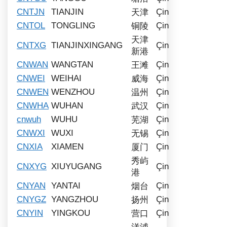
CNTJN
TIANJIN
Çin
天津
CNTOL
TONGLING
Çin
铜陵
天津
CNTXG
TIANJINXINGANG
Çin
新港
CNWAN
WANGTAN
Çin
王滩
CNWEI
WEIHAI
Çin
威海
CNWEN
WENZHOU
Çin
温州
CNWHA
WUHAN
Çin
武汉
cnwuh
WUHU
Çin
芜湖
CNWXI
WUXI
Çin
无锡
CNXIA
XIAMEN
Çin
厦门
秀屿
CNXYG
XIUYUGANG
Çin
港
CNYAN
YANTAI
Çin
烟台
CNYGZ
YANGZHOU
Çin
扬州
CNYIN
YINGKOU
Çin
营口