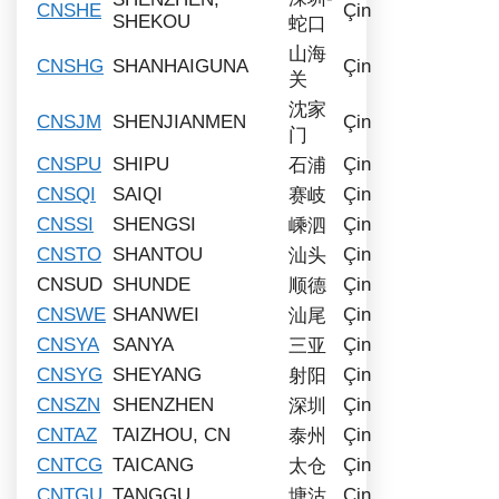
CNSHE
Çin
SHEKOU
蛇口
山海
CNSHG
SHANHAIGUNA
Çin
关
沈家
CNSJM
SHENJIANMEN
Çin
门
CNSPU
SHIPU
Çin
石浦
CNSQI
SAIQI
Çin
赛岐
CNSSI
SHENGSI
Çin
嵊泗
CNSTO
SHANTOU
Çin
汕头
CNSUD
SHUNDE
Çin
顺德
CNSWE
SHANWEI
Çin
汕尾
CNSYA
SANYA
Çin
三亚
CNSYG
SHEYANG
Çin
射阳
CNSZN
SHENZHEN
Çin
深圳
CNTAZ
TAIZHOU, CN
Çin
泰州
CNTCG
TAICANG
Çin
太仓
CNTGU
TANGGU
Çin
塘沽