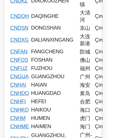
CNDKZ
DIAOKOUZHEN
Çin
镇
大清
CNDQH
DAQINGHE
Çin
河
CNDSN
DONGSHAN
Çin
东山
大连
CNDXG
DALIANXINGANG
Çin
新港
CNFAN
FANGCHENG
Çin
防城
CNFOS
FOSHAN
Çin
佛山
CNFUZ
FUZHOU
Çin
福州
CNGUA
GUANGZHOU
Çin
广州
CNHAI
HAIAN
Çin
海安
CNHDO
HUANGDAO
Çin
黄岛
CNHFI
HEFEI
Çin
合肥
CNHKO
HAIKOU
Çin
海口
CNHM
HUMEN
Çin
虎门
CNHME
HAIMEN
Çin
海门
广州-
GUANGZHOU,