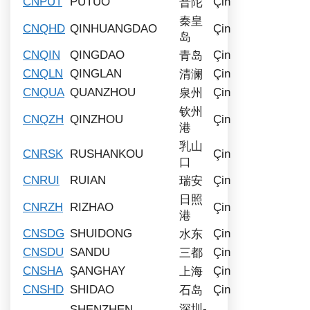
CNPUT
PUTUO
Çin
普陀
秦皇
CNQHD
QINHUANGDAO
Çin
岛
CNQIN
QINGDAO
Çin
青岛
CNQLN
QINGLAN
Çin
清澜
CNQUA
QUANZHOU
Çin
泉州
钦州
CNQZH
QINZHOU
Çin
港
乳山
CNRSK
RUSHANKOU
Çin
口
CNRUI
RUIAN
Çin
瑞安
日照
CNRZH
RIZHAO
Çin
港
CNSDG
SHUIDONG
Çin
水东
CNSDU
SANDU
Çin
三都
CNSHA
ŞANGHAY
Çin
上海
CNSHD
SHIDAO
Çin
石岛
深圳-
SHENZHEN,