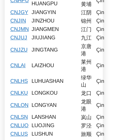
CNHPU
Çin
HUANGPU
黄埔
CNJGY
JIANGYIN
Çin
江阴
CNJIN
JINZHOU
Çin
锦州
CNJMN
JIANGMEN
Çin
江门
CNJUJ
JIUJIANG
Çin
九江
京唐
CNJZU
JINGTANG
Çin
港
莱州
CNLAI
LAIZHOU
Çin
港
绿华
CNLHS
LUHUASHAN
Çin
山
CNLKU
LONGKOU
Çin
龙口
龙眼
CNLON
LONGYAN
Çin
港
CNLSN
LANSHAN
Çin
岚山
CNLUO
LUOJING
Çin
罗泾
CNLUS
LUSHUN
Çin
旅顺