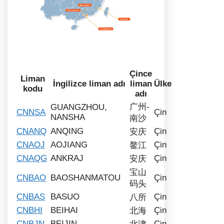
Çince
Liman
İngilizce liman adı
liman
Ülke
kodu
adı
广州-
GUANGZHOU,
CNNSA
Çin
NANSHA
南沙
CNANQ
ANQING
Çin
安庆
CNAOJ
AOJIANG
Çin
鳌江
CNAQG
ANKRAJ
Çin
安庆
宝山
CNBAO
BAOSHANMATOU
Çin
码头
CNBAS
BASUO
Çin
八所
CNBHI
BEIHAI
Çin
北海
CNBJN
BEIJIN
Çin