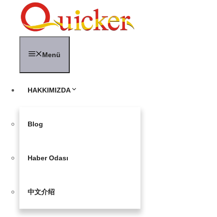
İçeriğe
atla
Menü
HAKKIMIZDA
Blog
Haber Odası
中文介绍