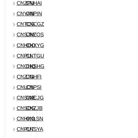
CNZPU
CNHAI
CNYAN
CNPIN
CNTCG
CNCGZ
CNSJM
CNZOS
CNHDO
CNXYG
CNPLI
CNTGU
CNCHQ
CNSHG
CNZJG
CNHFI
CNLON
CNPSI
CNSWE
CNCJG
CNSDG
CNZJB
CNHKO
CNLSN
CNPUT
CNSYA