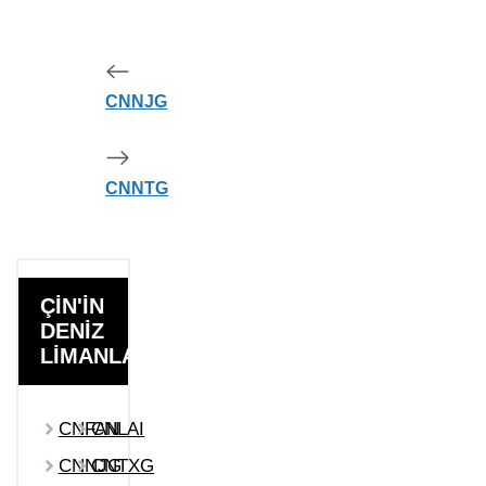
CNNJG
CNNTG
ÇİN'İN
DENİZ
LİMANLARI
CNFAN
CNLAI
CNNJG
CNTXG