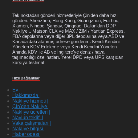
Tek noktadan gönderi hizmetleriyle Çin'den daha hızlı
gönderi. Shenzhen, Hong Kong, Guangzhou, Fuzhou,
Xiamen, Ningbo, Şangay, Qingdao, Dalian'dan DDP
Nakliye... Matson CLX ve MAX / ZIM / Yantian Express,
FBA depolarına veya diğer 3PL depolarına veya ABD ve
Kanada'daki atanmış adrese gönderim. Kendi Kendini
Yöneten KDV Erteleme veya Kendi Kendini Yöneten
Anında KDV ile AB ve İngiltere'ye deniz / hava
taşımacılığı özel hatları. Yerel DPD veya UPS karşıdan
karşıya teslimat.
Hızlı Bağlantılar
Ev |
Hakkımızda |
Nakliye hizmeti |
Çin'den Nakliye |
Nakliye ücretleri |
Navlun teklifi |
Vaka çalışmaları |
Nakliye bilgisi |
Haber odası |