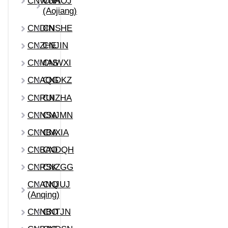
CNWUH
CNAOJ
(Aojiang)
CNDIN
CNSHE
CNZHE
CNJIN
CNMAS
CNWXI
CNAQG
CNDKZ
CNRUI
CNZHA
CNNSA
CNJMN
CNNBA
CNXIA
CNBAO
CNDQH
CNRSK
CNZGG
CNANQ
CNJUJ
(Anqing)
CNNBO
CNTJN