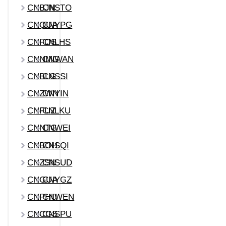
CNBJN
CNSTO
CNQUA
CNYPG
CNFOS
CNLHS
CNNMG
CNWAN
CNBLG
CNSSI
CNZWN
CNYIN
CNFUZ
CNLKU
CNNTG
CNWEI
CNBOH
CNSQI
CNZSN
CNSUD
CNGUA
CNYGZ
CNPHU
CNWEN
CNCGS
CNSPU