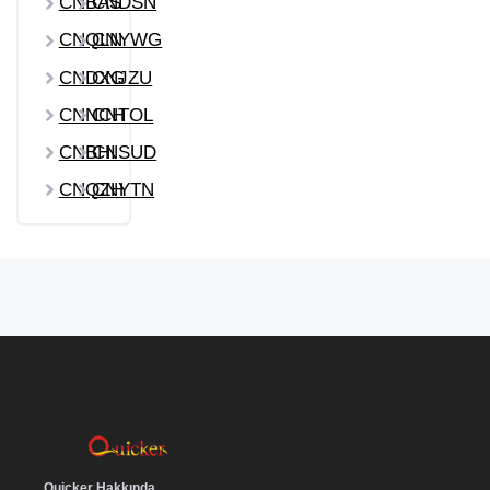
CNBAS
CNDSN
CNQLN
CNYWG
CNDXG
CNJZU
CNNCH
CNTOL
CNBHI
CNSUD
CNQZH
CNYTN
Quicker Hakkında