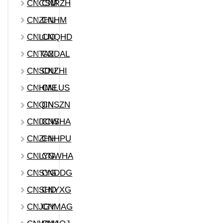
CNCSM
CNRZH
CNZHU
CNHM
CNLUO
CNQHD
CNTAZ
CNDAL
CNSDU
CNZHI
CNHME
CNLUS
CNQIN
CNSZN
CNDCW
CNSHA
CNZHH
CNHPU
CNLYG
CNWHA
CNSYG
CNDDG
CNSHD
CNYXG
CNJGY
CNMAG