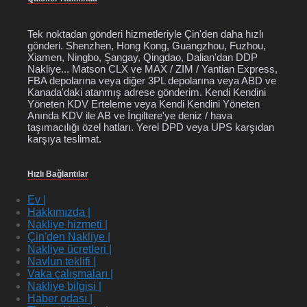
Tek noktadan gönderi hizmetleriyle Çin'den daha hızlı
gönderi. Shenzhen, Hong Kong, Guangzhou, Fuzhou,
Xiamen, Ningbo, Şangay, Qingdao, Dalian'dan DDP
Nakliye... Matson CLX ve MAX / ZIM / Yantian Express,
FBA depolarına veya diğer 3PL depolarına veya ABD ve
Kanada'daki atanmış adrese gönderim. Kendi Kendini
Yöneten KDV Erteleme veya Kendi Kendini Yöneten
Anında KDV ile AB ve İngiltere'ye deniz / hava
taşımacılığı özel hatları. Yerel DPD veya UPS karşıdan
karşıya teslimat.
Hızlı Bağlantılar
Ev |
Hakkımızda |
Nakliye hizmeti |
Çin'den Nakliye |
Nakliye ücretleri |
Navlun teklifi |
Vaka çalışmaları |
Nakliye bilgisi |
Haber odası |