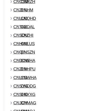
CNCSM
CNRZH
CNZHU
CNHM
CNLUO
CNQHD
CNTAZ
CNDAL
CNSDU
CNZHI
CNHME
CNLUS
CNQIN
CNSZN
CNDCW
CNSHA
CNZHH
CNHPU
CNLYG
CNWHA
CNSYG
CNDDG
CNSHD
CNYXG
CNJGY
CNMAG