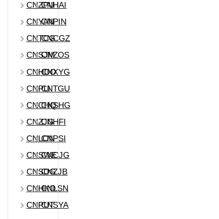
CNZPU
CNHAI
CNYAN
CNPIN
CNTCG
CNCGZ
CNSJM
CNZOS
CNHDO
CNXYG
CNPLI
CNTGU
CNCHQ
CNSHG
CNZJG
CNHFI
CNLON
CNPSI
CNSWE
CNCJG
CNSDG
CNZJB
CNHKO
CNLSN
CNPUT
CNSYA