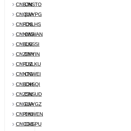
CNBJN
CNSTO
CNQUA
CNYPG
CNFOS
CNLHS
CNNMG
CNWAN
CNBLG
CNSSI
CNZWN
CNYIN
CNFUZ
CNLKU
CNNTG
CNWEI
CNBOH
CNSQI
CNZSN
CNSUD
CNGUA
CNYGZ
CNPHU
CNWEN
CNCGS
CNSPU