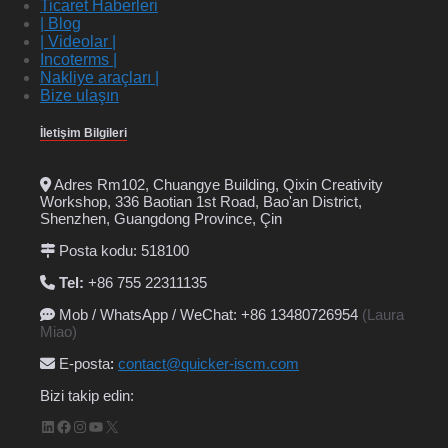
Ticaret Haberleri
| Blog
| Videolar |
Incoterms |
Nakliye araçları |
Bize ulaşın
İletişim Bilgileri
Adres Rm102, Chuangye Building, Qixin Creativity
Workshop, 336 Baotian 1st Road, Bao'an District,
Shenzhen, Guangdong Province, Çin
Posta kodu: 518100
Tel:
+86 755 22311135
Mob / WhatsApp / WeChat: +86 13480726954
(Laura
Miao)
E-posta
:
contact@quicker-iscm.com
Bizi takip edin:
LinkedIn
Facebook
Instagram
YouTube
X