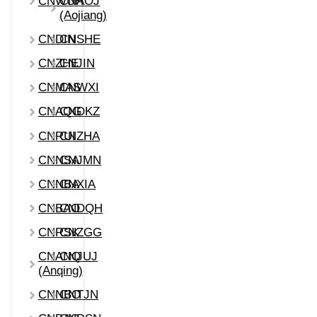
CNWUH
CNAOJ
(Aojiang)
CNDIN
CNSHE
CNZHE
CNJIN
CNMAS
CNWXI
CNAQG
CNDKZ
CNRUI
CNZHA
CNNSA
CNJMN
CNNBA
CNXIA
CNBAO
CNDQH
CNRSK
CNZGG
CNANQ
CNJUJ
(Anqing)
CNNBO
CNTJN