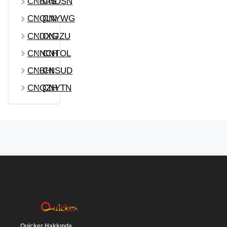
CNBAS
CNDSN
CNQLN
CNYWG
CNDXG
CNJZU
CNNCH
CNTOL
CNBHI
CNSUD
CNQZH
CNYTN
Quicker Hakkında