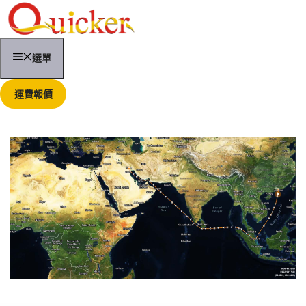
跳
至
內
容
選單
運費報價