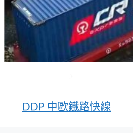
DDP 中歐鐵路快線