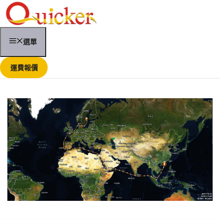
跳
至
內
容
選單
運費報價