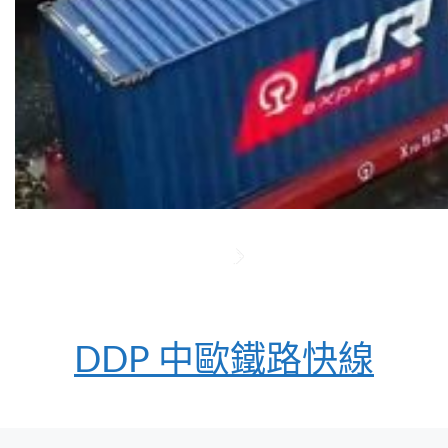
DDP 中歐鐵路快線