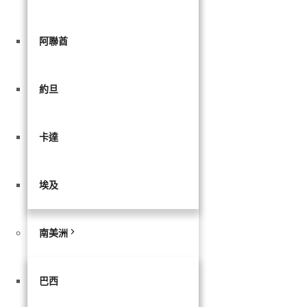
阿聯酋
約旦
卡達
埃及
南美洲
巴西