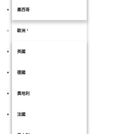
墨西哥
歐洲
英國
德國
奧地利
法國