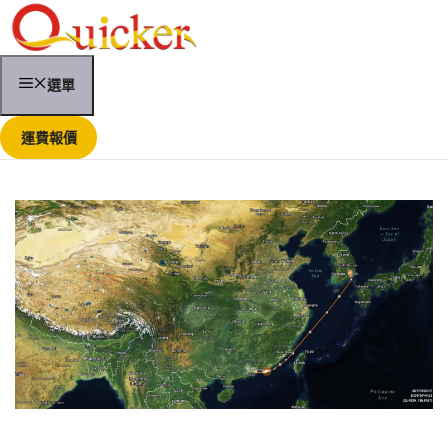
跳
至
內
容
選單
運費報價