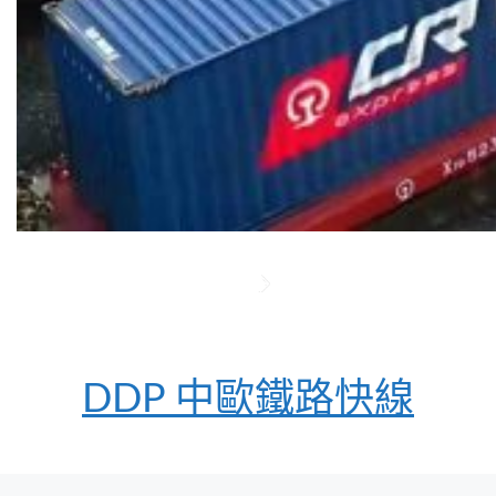
DDP 中歐鐵路快線