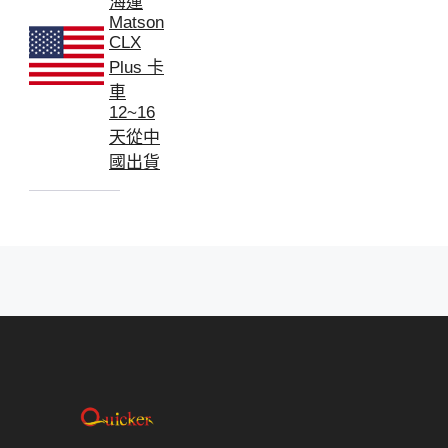
海運
Matson
CLX
Plus 卡
車
12~16
天從中
國出貨