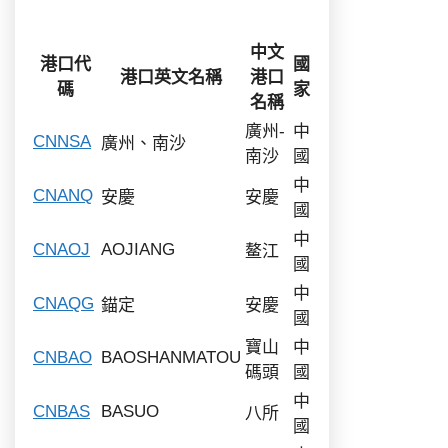
中文
港口代
國
港口英文名稱
港口
碼
家
名稱
廣州-
中
CNNSA
廣州、南沙
南沙
國
中
CNANQ
安慶
安慶
國
中
CNAOJ
AOJIANG
鳌江
國
中
CNAQG
錨定
安慶
國
寶山
中
CNBAO
BAOSHANMATOU
碼頭
國
中
CNBAS
BASUO
八所
國