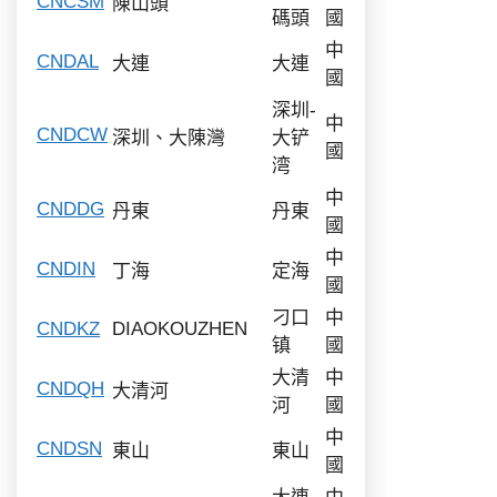
CNCSM
陳山頭
碼頭
國
中
CNDAL
大連
大連
國
深圳-
中
CNDCW
深圳、大陳灣
大铲
國
湾
中
CNDDG
丹東
丹東
國
中
CNDIN
丁海
定海
國
刁口
中
CNDKZ
DIAOKOUZHEN
镇
國
大清
中
CNDQH
大清河
河
國
中
CNDSN
東山
東山
國