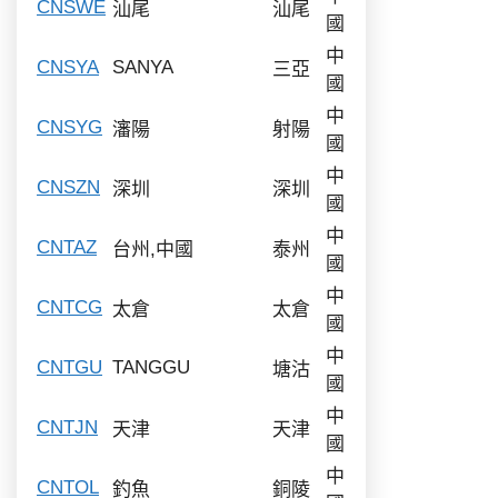
CNSWE
汕尾
汕尾
國
中
CNSYA
SANYA
三亞
國
中
CNSYG
瀋陽
射陽
國
中
CNSZN
深圳
深圳
國
中
CNTAZ
台州,中國
泰州
國
中
CNTCG
太倉
太倉
國
中
CNTGU
TANGGU
塘沽
國
中
CNTJN
天津
天津
國
中
CNTOL
釣魚
銅陵