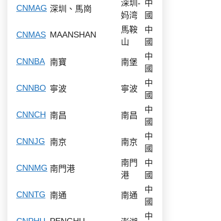
深圳-
中
CNMAG
深圳、馬崗
妈湾
國
馬鞍
中
CNMAS
MAANSHAN
山
國
中
CNNBA
南寶
南堡
國
中
CNNBO
寧波
寧波
國
中
CNNCH
南昌
南昌
國
中
CNNJG
南京
南京
國
南門
中
CNNMG
南門港
港
國
中
CNNTG
南通
南通
國
中