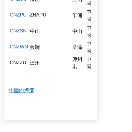
國
中
CNZPU
ZHAPU
乍浦
國
中
CNZSN
中山
中山
國
中
CNZWN
張婉
章湾
國
漳州
中
CNZZU
漳州
港
國
中國的海港