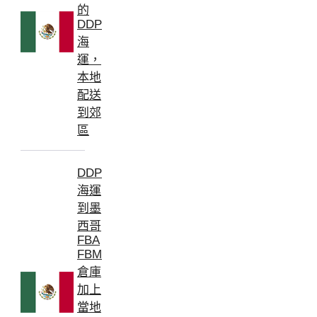
的
DDP
海
運，
本地
配送
到郊
區
DDP
海運
到墨
西哥
FBA
FBM
倉庫
加上
當地