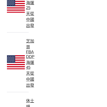
海運
25
天從
中國
出發
芝加
哥
FBA
DDP
海運
45
天從
中國
出發
休士
頓