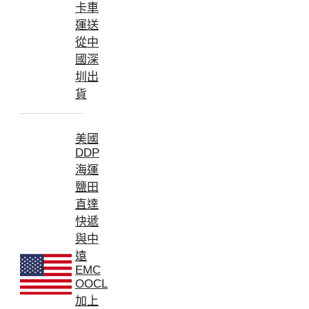
卡車
運送
從中
國深
圳出
貨
美國
DDP
海運
鹽田
直達
快遞
與中
遠
EMC
OOCL
加上