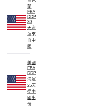
奧克
蘭
FBA
DDP
30
天海
運來
自中
國
美國
FBA
DDP
海運
25天
從中
國出
發