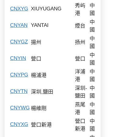
秀屿
中
CNXYG
XIUYUGANG
港
國
中
CNYAN
YANTAI
煙台
國
中
CNYGZ
揚州
扬州
國
中
CNYIN
營口
營口
國
洋浦
中
CNYPG
楊浦港
港
國
深圳-
中
CNYTN
深圳,鹽田
鹽田
國
燕尾
中
CNYWG
楊維剛
港
國
營口
中
CNYXG
營口新港
新港
國