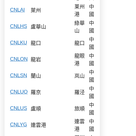
莱州
中
CNLAI
萊州
港
國
綠華
中
CNLHS
盧華山
山
國
中
CNLKU
龍口
龍口
國
龍眼
中
CNLON
龍岩
港
國
中
CNLSN
蘭山
岚山
國
中
CNLUO
羅京
羅泾
國
中
CNLUS
盧順
旅順
國
連雲
中
CNLYG
連雲港
港
國