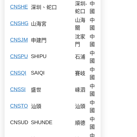
深圳-
中
CNSHE
深圳、蛇口
蛇口
國
山海
中
CNSHG
山海宮
關
國
沈家
中
CNSJM
申建門
門
國
中
CNSPU
SHIPU
石浦
國
中
CNSQI
SAIQI
賽岐
國
中
CNSSI
盛世
嵊泗
國
中
CNSTO
汕頭
汕頭
國
中
CNSUD
SHUNDE
順德
國
中