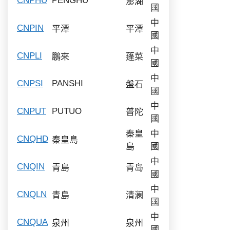
CNPHU
PENGHU
澎湖
國
中
CNPIN
平潭
平潭
國
中
CNPLI
鵬來
蓬菜
國
中
CNPSI
PANSHI
盤石
國
中
CNPUT
PUTUO
普陀
國
秦皇
中
CNQHD
秦皇島
島
國
中
CNQIN
青島
青岛
國
中
CNQLN
青島
清澜
國
中
CNQUA
泉州
泉州
國