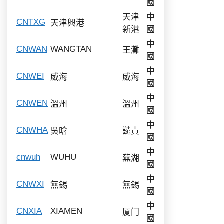
國
天津
中
CNTXG
天津興港
新港
國
中
CNWAN
WANGTAN
王灘
國
中
CNWEI
威海
威海
國
中
CNWEN
溫州
溫州
國
中
CNWHA
吳晗
譴責
國
中
cnwuh
WUHU
蕪湖
國
中
CNWXI
無錫
無錫
國
中
CNXIA
XIAMEN
厦门
國