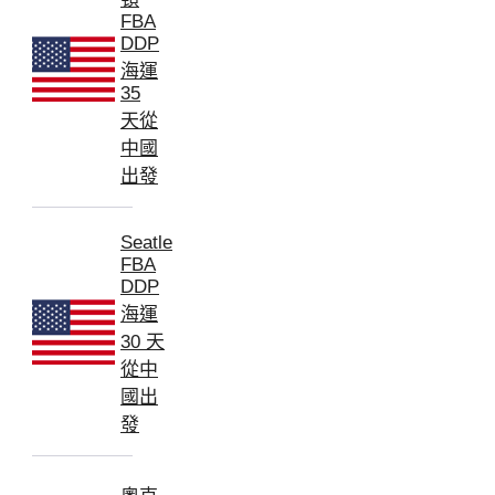
FBA
DDP
海運
35
天從
中國
出發
Seatle
FBA
DDP
海運
30 天
從中
國出
發