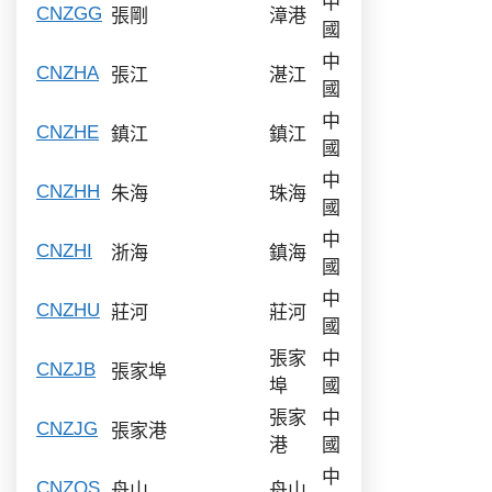
中
CNZGG
張剛
漳港
國
中
CNZHA
張江
湛江
國
中
CNZHE
鎮江
鎮江
國
中
CNZHH
朱海
珠海
國
中
CNZHI
浙海
鎮海
國
中
CNZHU
莊河
莊河
國
張家
中
CNZJB
張家埠
埠
國
張家
中
CNZJG
張家港
港
國
中
CNZOS
舟山
舟山