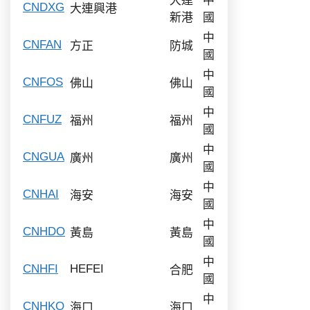
大連
中
CNDXG
大連興港
新港
國
中
CNFAN
方正
防城
國
中
CNFOS
佛山
佛山
國
中
CNFUZ
福州
福州
國
中
CNGUA
廣州
廣州
國
中
CNHAI
海安
海安
國
中
CNHDO
黃島
黃島
國
中
CNHFI
HEFEI
合肥
國
中
CNHKO
海口
海口