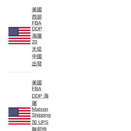
美國
西部
FBA
DDP
海運
20
天從
中國
出發
美國
FBA
DDP 海
運
Matson
Shipping
加 UPS
聯邦快