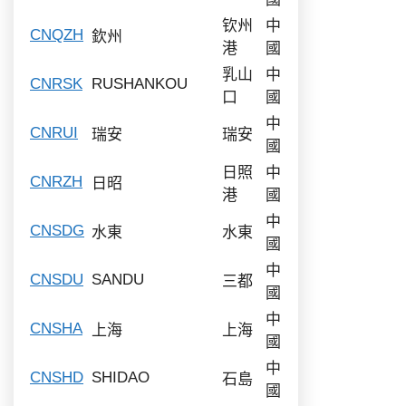
钦州
中
CNQZH
欽州
港
國
乳山
中
CNRSK
RUSHANKOU
口
國
中
CNRUI
瑞安
瑞安
國
日照
中
CNRZH
日昭
港
國
中
CNSDG
水東
水東
國
中
CNSDU
SANDU
三都
國
中
CNSHA
上海
上海
國
中
CNSHD
SHIDAO
石島
國