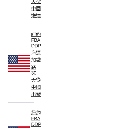
天從
中國
送達
紐約
FBA
DDP
海運
加鐵
路
30
天從
中國
出發
紐約
FBA
DDP