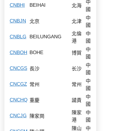
中
CNBHI
BEIHAI
北海
國
中
CNBJN
北京
北津
國
北倫
中
CNBLG
BEILUNGANG
港
國
中
CNBOH
BOHE
博賀
國
中
CNCGS
長沙
长沙
國
中
CNCGZ
常州
常州
國
中
CNCHQ
重慶
譴責
國
陳家
中
CNCJG
陳家崗
港
國
陳山
中