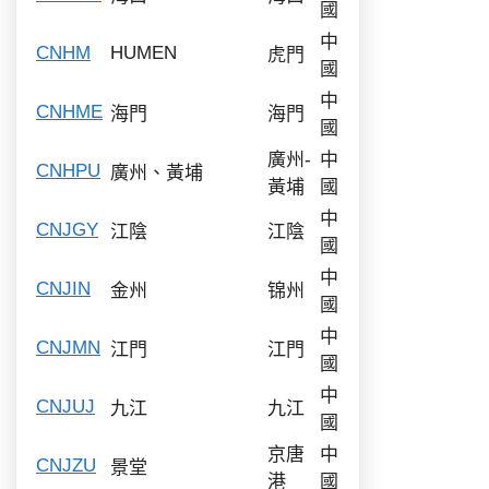
國
中
CNHM
HUMEN
虎門
國
中
CNHME
海門
海門
國
廣州-
中
CNHPU
廣州、黃埔
黃埔
國
中
CNJGY
江陰
江陰
國
中
CNJIN
金州
锦州
國
中
CNJMN
江門
江門
國
中
CNJUJ
九江
九江
國
京唐
中
CNJZU
景堂
港
國