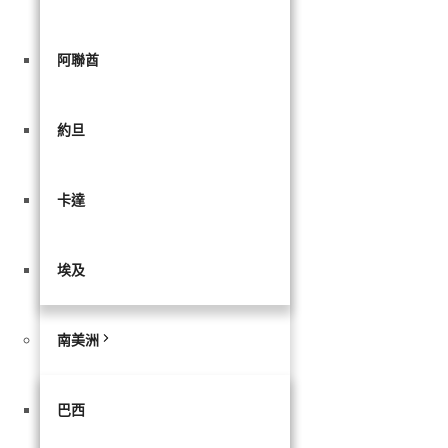
阿聯酋
約旦
卡達
埃及
南美洲
巴西