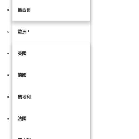
墨西哥
歐洲
英國
德國
奧地利
法國