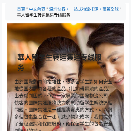
跳
首頁
"
中文內容
"
深圳快客，一站式物流托運，覆蓋全球
"
至
華人留学生转运集运专线服务
內
容
華人留学生转运集运专线服
务
由於國際郵寄的複雜性，很多留学生對如何安全
地從国内郵寄各種的產品（比如帶電池的產品）
出去感到困惑。作為一家專業的國際物流公司，
快客的國際集運服務致力於幫助留学生解決這個
問題。國際集運是一種經濟實惠的方式，可以將
多個包裹整合在一起，減少物流成本。我們提供
了全程跟踪和保險服務，確保留学生的包裹安全
到達目的地。