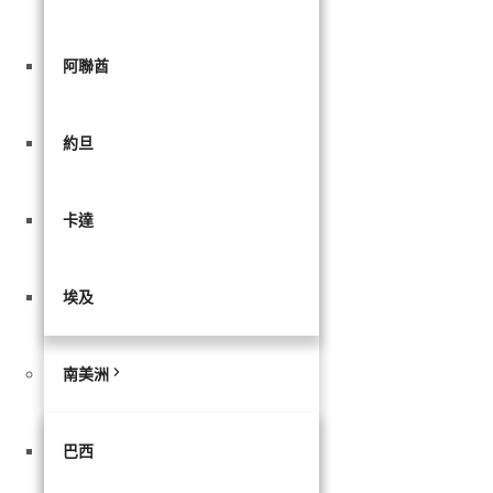
阿聯酋
約旦
卡達
埃及
南美洲
巴西