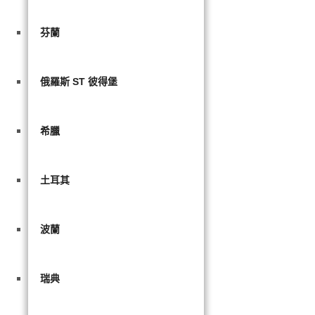
芬蘭
俄羅斯 ST 彼得堡
希臘
土耳其
波蘭
瑞典