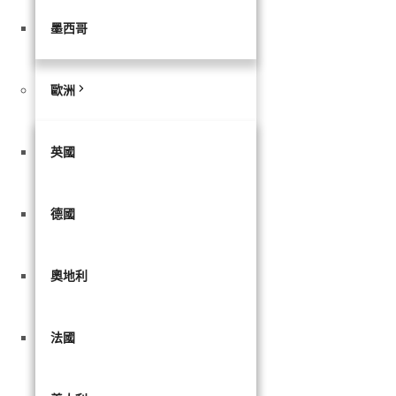
墨西哥
歐洲
英國
德國
奧地利
法國