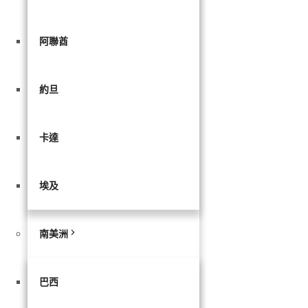
阿聯酋
約旦
卡達
埃及
南美洲
巴西