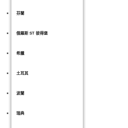
芬蘭
俄羅斯 ST 彼得堡
希臘
土耳其
波蘭
瑞典