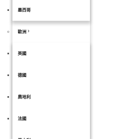
墨西哥
歐洲
英國
德國
奧地利
法國