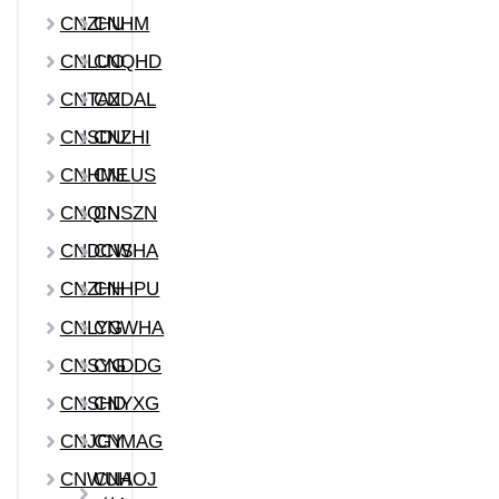
CNZHU
CNHM
CNLUO
CNQHD
CNTAZ
CNDAL
CNSDU
CNZHI
CNHME
CNLUS
CNQIN
CNSZN
CNDCW
CNSHA
CNZHH
CNHPU
CNLYG
CNWHA
CNSYG
CNDDG
CNSHD
CNYXG
CNJGY
CNMAG
CNWUH
CNAOJ