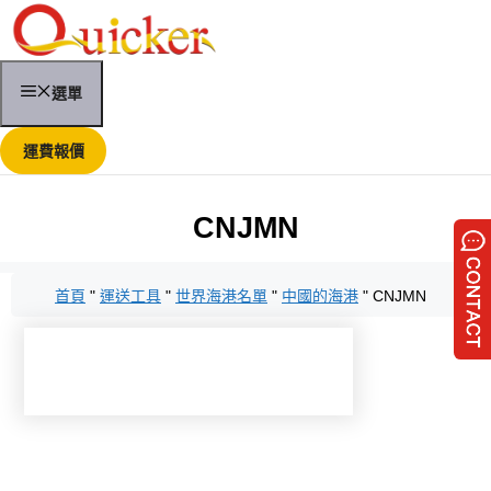
跳
至
內
容
選單
運費報價
CNJMN
首頁
"
運送工具
"
世界海港名單
"
中國的海港
"
CNJMN