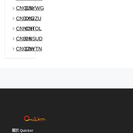
CNQLN
CNYWG
CNDXG
CNJZU
CNNCH
CNTOL
CNBHI
CNSUD
CNQZH
CNYTN
關於 Quicker