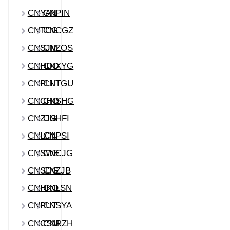
CNYAN
CNPIN
CNTCG
CNCGZ
CNSJM
CNZOS
CNHDO
CNXYG
CNPLI
CNTGU
CNCHQ
CNSHG
CNZJG
CNHFI
CNLON
CNPSI
CNSWE
CNCJG
CNSDG
CNZJB
CNHKO
CNLSN
CNPUT
CNSYA
CNCSM
CNRZH