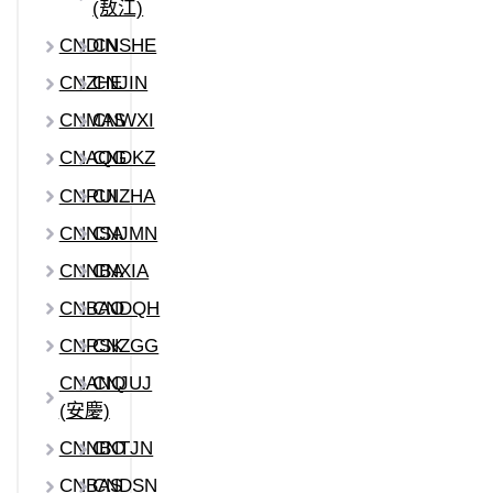
(敖江)
CNDIN
CNSHE
CNZHE
CNJIN
CNMAS
CNWXI
CNAQG
CNDKZ
CNRUI
CNZHA
CNNSA
CNJMN
CNNBA
CNXIA
CNBAO
CNDQH
CNRSK
CNZGG
CNANQ
CNJUJ
(安慶)
CNNBO
CNTJN
CNBAS
CNDSN