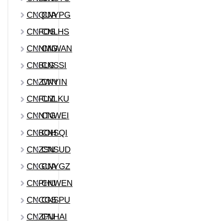
CNQUA
CNYPG
CNFOS
CNLHS
CNNMG
CNWAN
CNBLG
CNSSI
CNZWN
CNYIN
CNFUZ
CNLKU
CNNTG
CNWEI
CNBOH
CNSQI
CNZSN
CNSUD
CNGUA
CNYGZ
CNPHU
CNWEN
CNCGS
CNSPU
CNZPU
CNHAI