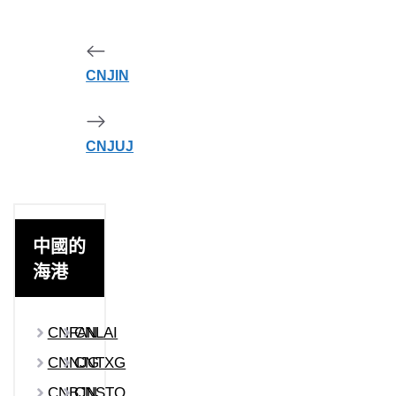
CNJIN
CNJUJ
中國的
海港
CNFAN
CNLAI
CNNJG
CNTXG
CNBJN
CNSTO