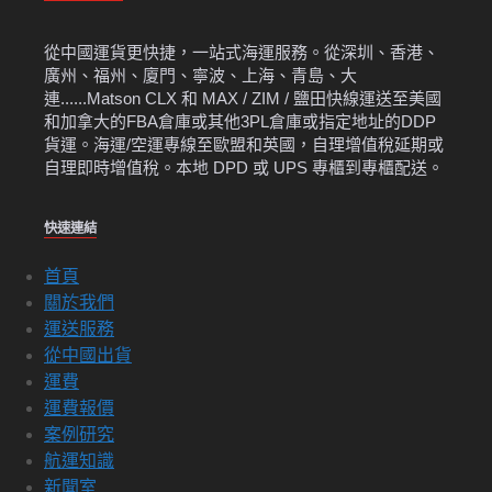
從中國運貨更快捷，一站式海運服務。從深圳、香港、
廣州、福州、廈門、寧波、上海、青島、大
連......Matson CLX 和 MAX / ZIM / 鹽田快線運送至美國
和加拿大的FBA倉庫或其他3PL倉庫或指定地址的DDP
貨運。海運/空運專線至歐盟和英國，自理增值稅延期或
自理即時增值稅。本地 DPD 或 UPS 專櫃到專櫃配送。
快速連結
首頁
關於我們
運送服務
從中國出貨
運費
運費報價
案例研究
航運知識
新聞室