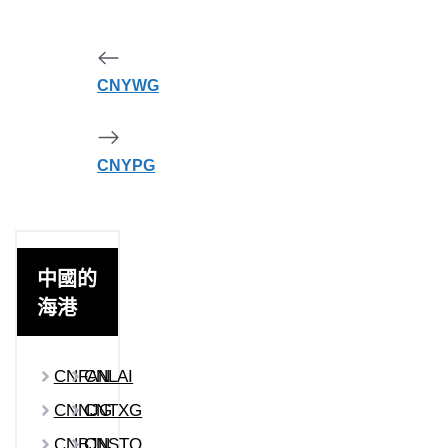
CNYWG
CNYPG
中國的
海港
CNFAN
CNLAI
CNNJG
CNTXG
CNBJN
CNSTO