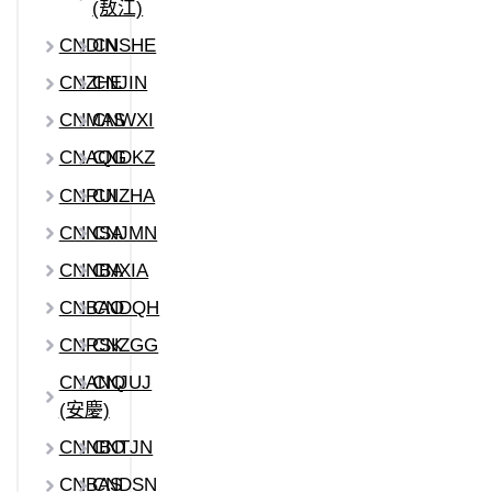
(敖江)
CNDIN
CNSHE
CNZHE
CNJIN
CNMAS
CNWXI
CNAQG
CNDKZ
CNRUI
CNZHA
CNNSA
CNJMN
CNNBA
CNXIA
CNBAO
CNDQH
CNRSK
CNZGG
CNANQ
CNJUJ
(安慶)
CNNBO
CNTJN
CNBAS
CNDSN