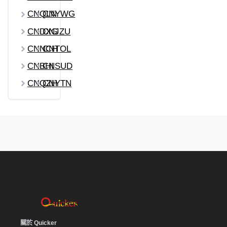
CNQLN
CNYWG
CNDXG
CNJZU
CNNCH
CNTOL
CNBHI
CNSUD
CNQZH
CNYTN
關於 Quicker