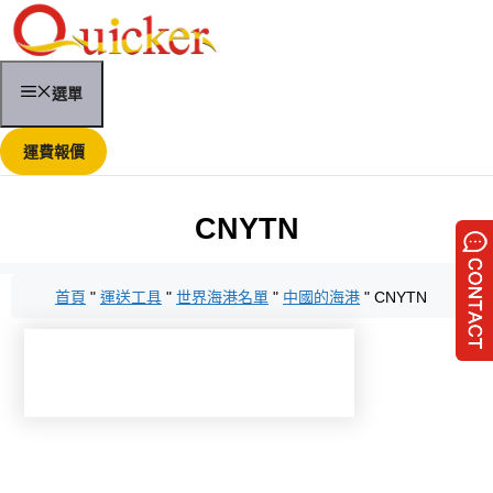
跳
至
內
容
選單
運費報價
CNYTN
首頁
"
運送工具
"
世界海港名單
"
中國的海港
"
CNYTN