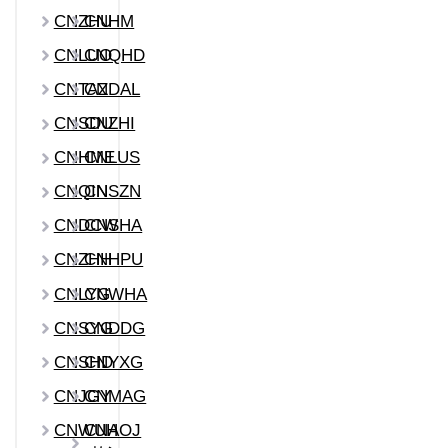
CNZHU
CNHM
CNLUO
CNQHD
CNTAZ
CNDAL
CNSDU
CNZHI
CNHME
CNLUS
CNQIN
CNSZN
CNDCW
CNSHA
CNZHH
CNHPU
CNLYG
CNWHA
CNSYG
CNDDG
CNSHD
CNYXG
CNJGY
CNMAG
CNWUH
CNAOJ