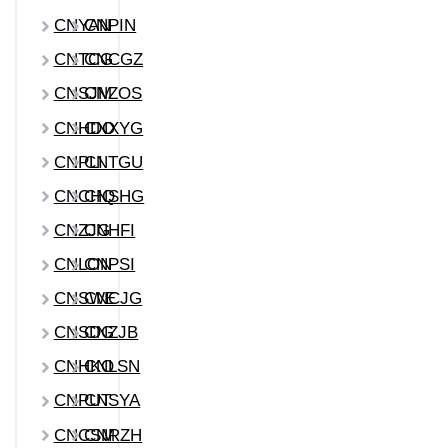
CNYAN
CNPIN
CNTCG
CNCGZ
CNSJM
CNZOS
CNHDO
CNXYG
CNPLI
CNTGU
CNCHQ
CNSHG
CNZJG
CNHFI
CNLON
CNPSI
CNSWE
CNCJG
CNSDG
CNZJB
CNHKO
CNLSN
CNPUT
CNSYA
CNCSM
CNRZH