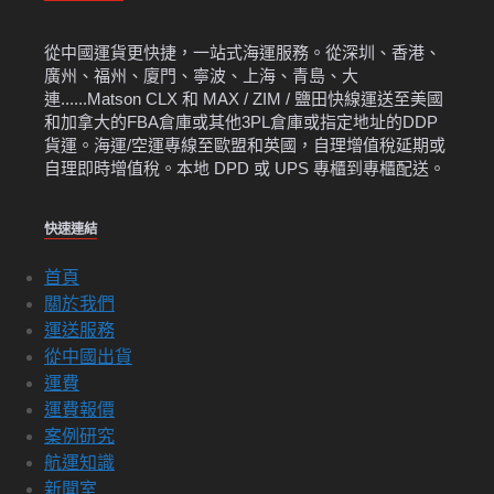
從中國運貨更快捷，一站式海運服務。從深圳、香港、
廣州、福州、廈門、寧波、上海、青島、大
連......Matson CLX 和 MAX / ZIM / 鹽田快線運送至美國
和加拿大的FBA倉庫或其他3PL倉庫或指定地址的DDP
貨運。海運/空運專線至歐盟和英國，自理增值稅延期或
自理即時增值稅。本地 DPD 或 UPS 專櫃到專櫃配送。
快速連結
首頁
關於我們
運送服務
從中國出貨
運費
運費報價
案例研究
航運知識
新聞室