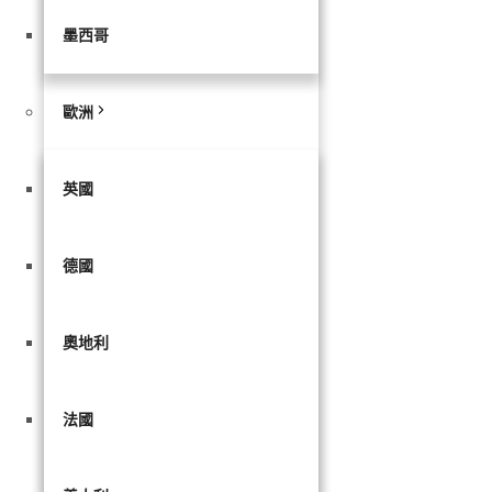
墨西哥
歐洲
英國
德國
奧地利
法國