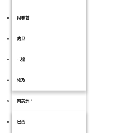
阿聯酋
約旦
卡達
埃及
南美洲
巴西