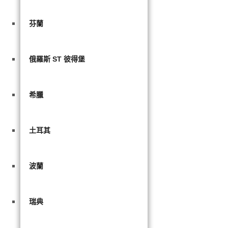
芬蘭
俄羅斯 ST 彼得堡
希臘
土耳其
波蘭
瑞典