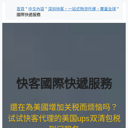
跳
首頁
"
中文內容
"
深圳快客，一站式物流托運，覆蓋全球
"
至
國際快递服務
主
要
內
容
快客國際快遞服務
還在為美國增加关税而烦恼吗？
试试快客代理的美国ups双清包税