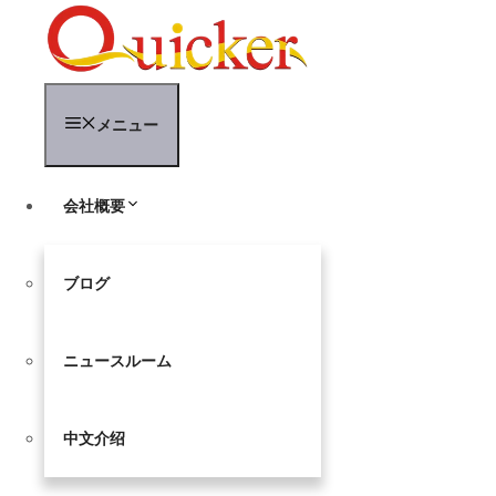
コ
ン
テ
ン
ツ
メニュー
へ
ス
キ
ッ
会社概要
プ
ブログ
ニュースルーム
中文介绍