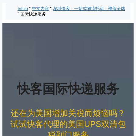
Pular
Início
"
中文内容
"
深圳快客，一站式物流托运，覆盖全球
para
"
国际快递服务
o
conteúdo
快客国际快递服务
还在为美国增加关税而烦恼吗？
试试快客代理的美国UPS双清包
税到门服务