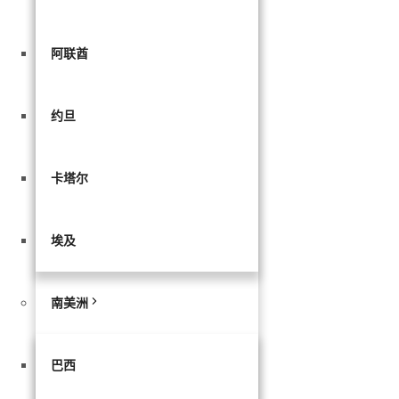
阿联酋
约旦
卡塔尔
埃及
南美洲
巴西