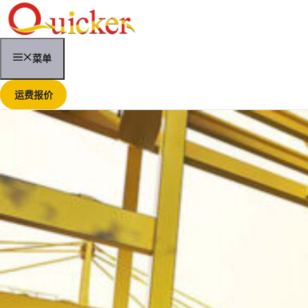
跳
至
内
容
菜单
运费报价