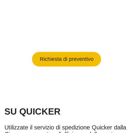
Spedizione rapida dalla Cina.
Spedizione da Shenzhen, Hong Kong,
Guangzhou, Fuzhou, Shanghai,
Ningbo, Qingdao...
Richiesta di preventivo
SU QUICKER
Utilizzate il servizio di spedizione Quicker dalla