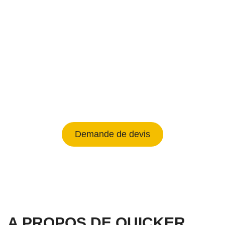
Un service unique d'expédition plus
rapide à partir de la Chine. Expédition
depuis Shenzhen, Hong Kong,
Guangzhou, Fuzhou, Shanghai,
Ningbo, Qingdao...
Demande de devis
A PROPOS DE QUICKER