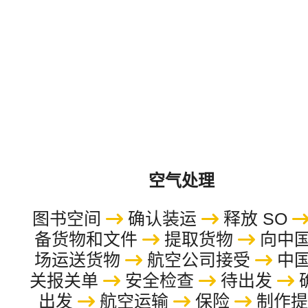
空运与空运快件在几个方面有所不同。考虑到成本，在大多
数情况下，如果货物超过 45 公斤，选择空运比选择航空快递
更合适。在现代空运中，从出发地到目的地，货物托运人一
般对时间和效率的要求比以往任何时候都要高得多。因此，
为了在更大范围内更好地履行不同托运人的承诺，有能力的
航空货运公司需要组织比以往更加高效的空运网络。
空气处理
图书空间
确认装运
释放 SO
备货物和文件
提取货物
向中
场运送货物
航空公司接受
中
关报关单
安全检查
待出发
出发
航空运输
保险
制作提