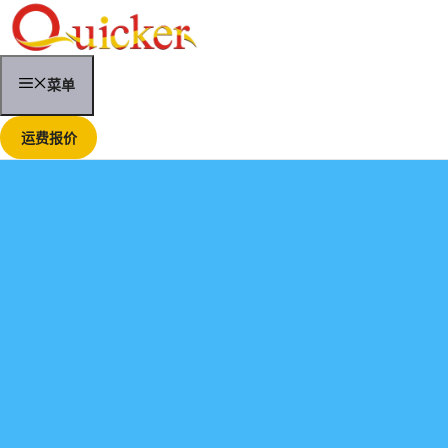
跳
至
内
容
菜单
运费报价