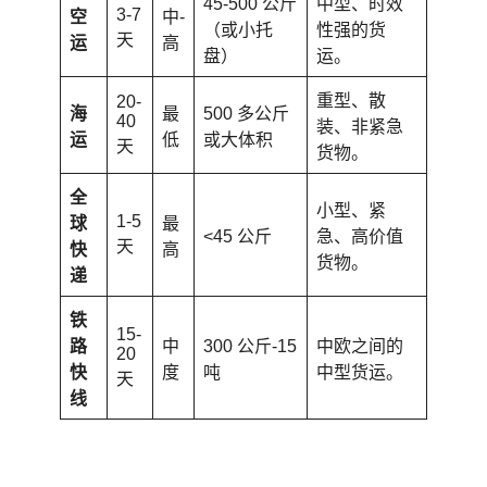
45-500 公斤
中型、时效
3-7
空
中-
（或小托
性强的货
天
运
高
盘）
运。
重型、散
20-
海
最
500 多公斤
40
装、非紧急
运
低
或大体积
天
货物。
全
小型、紧
1-5
球
最
<45 公斤
急、高价值
天
快
高
货物。
递
铁
15-
路
中
300 公斤-15
中欧之间的
20
快
度
吨
中型货运。
天
线