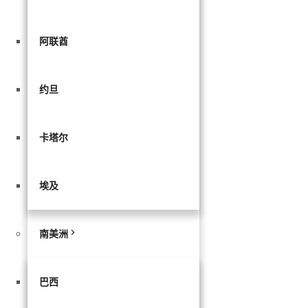
阿联酋
约旦
卡塔尔
埃及
南美洲
巴西