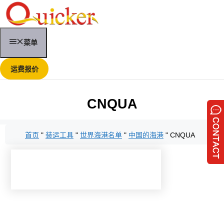
跳
至
内
容
菜单
运费报价
CNQUA
首页
"
装运工具
"
世界海港名单
"
中国的海港
"
CNQUA