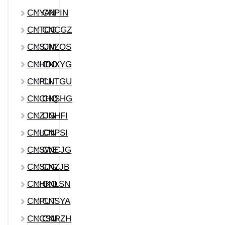
CNYAN
CNPIN
CNTCG
CNCGZ
CNSJM
CNZOS
CNHDO
CNXYG
CNPLI
CNTGU
CNCHQ
CNSHG
CNZJG
CNHFI
CNLON
CNPSI
CNSWE
CNCJG
CNSDG
CNZJB
CNHKO
CNLSN
CNPUT
CNSYA
CNCSM
CNRZH