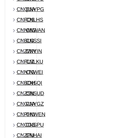
CNQUA
CNYPG
CNFOS
CNLHS
CNNMG
CNWAN
CNBLG
CNSSI
CNZWN
CNYIN
CNFUZ
CNLKU
CNNTG
CNWEI
CNBOH
CNSQI
CNZSN
CNSUD
CNGUA
CNYGZ
CNPHU
CNWEN
CNCGS
CNSPU
CNZPU
CNHAI