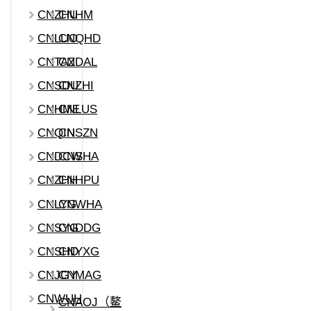
CNZHU
CNHM
CNLUO
CNQHD
CNTAZ
CNDAL
CNSDU
CNZHI
CNHME
CNLUS
CNQIN
CNSZN
CNDCW
CNSHA
CNZHH
CNHPU
CNLYG
CNWHA
CNSYG
CNDDG
CNSHD
CNYXG
CNJGY
CNMAG
CNWUH
CNAOJ（鳌