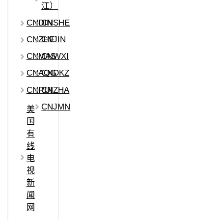
江）
CNDIN
CNSHE
CNZHE
CNJIN
CNMAS
CNWXI
CNAQG
CNDKZ
CNRUI
CNZHA
CNJMN
美
国
有
线
电
视
新
闻
网