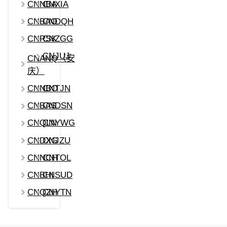
CNNBA
CNXIA
CNBAO
CNDQH
CNRSK
CNZGG
CNJUJ
CNANQ（安
庆）
CNNBO
CNTJN
CNBAS
CNDSN
CNQLN
CNYWG
CNDXG
CNJZU
CNNCH
CNTOL
CNBHI
CNSUD
CNQZH
CNYTN