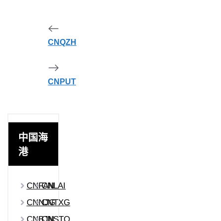
CNQZH
CNPUT
中国海
港
CNFAN
CNLAI
CNNJG
CNTXG
CNBJN
CNSTO