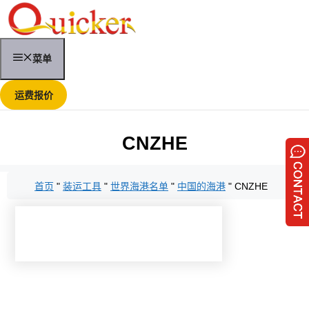
跳
至
内
容
菜单
运费报价
CNZHE
首页
"
装运工具
"
世界海港名单
"
中国的海港
"
CNZHE