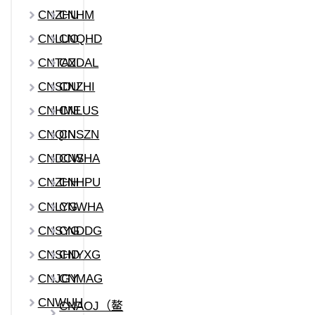
CNZHU
CNHM
CNLUO
CNQHD
CNTAZ
CNDAL
CNSDU
CNZHI
CNHME
CNLUS
CNQIN
CNSZN
CNDCW
CNSHA
CNZHH
CNHPU
CNLYG
CNWHA
CNSYG
CNDDG
CNSHD
CNYXG
CNJGY
CNMAG
CNWUH
CNAOJ（鳌