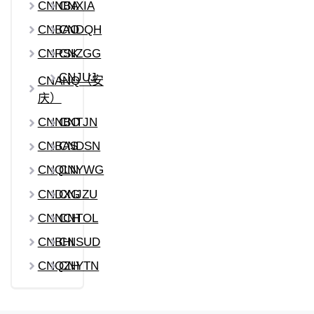
CNNBA
CNXIA
CNBAO
CNDQH
CNRSK
CNZGG
CNJUJ
CNANQ（安
庆）
CNNBO
CNTJN
CNBAS
CNDSN
CNQLN
CNYWG
CNDXG
CNJZU
CNNCH
CNTOL
CNBHI
CNSUD
CNQZH
CNYTN