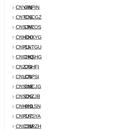
CNYAN
CNPIN
CNTCG
CNCGZ
CNSJM
CNZOS
CNHDO
CNXYG
CNPLI
CNTGU
CNCHQ
CNSHG
CNZJG
CNHFI
CNLON
CNPSI
CNSWE
CNCJG
CNSDG
CNZJB
CNHKO
CNLSN
CNPUT
CNSYA
CNCSM
CNRZH