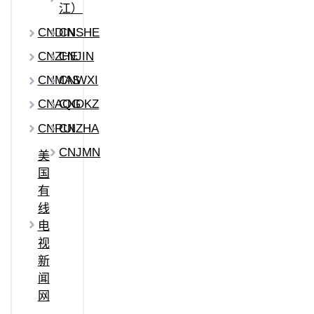
江）
CNDIN
CNSHE
CNZHE
CNJIN
CNMAS
CNWXI
CNAQG
CNDKZ
CNRUI
CNZHA
CNJMN
美
国
有
线
电
视
新
闻
网