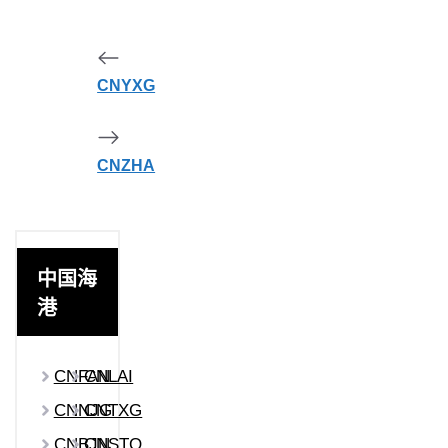
CNYXG
CNZHA
中国海
港
CNFAN
CNLAI
CNNJG
CNTXG
CNBJN
CNSTO