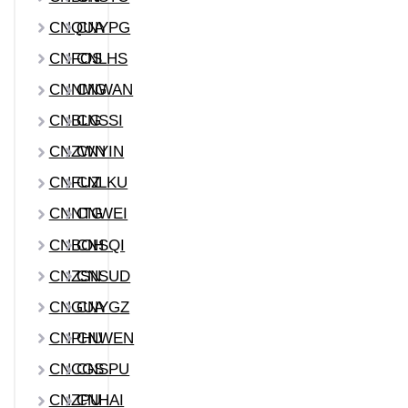
CNQUA
CNYPG
CNFOS
CNLHS
CNNMG
CNWAN
CNBLG
CNSSI
CNZWN
CNYIN
CNFUZ
CNLKU
CNNTG
CNWEI
CNBOH
CNSQI
CNZSN
CNSUD
CNGUA
CNYGZ
CNPHU
CNWEN
CNCGS
CNSPU
CNZPU
CNHAI