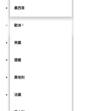
墨西哥
歐洲
英國
德國
奧地利
法國