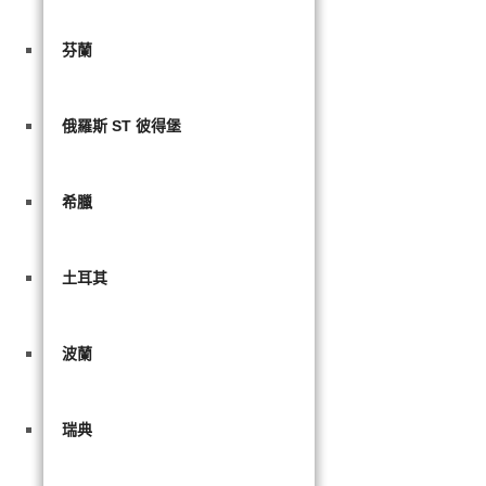
芬蘭
俄羅斯 ST 彼得堡
希臘
土耳其
波蘭
瑞典