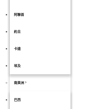
阿聯酋
約旦
卡達
埃及
南美洲
巴西