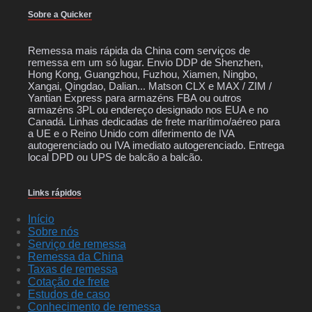
Sobre a Quicker
Remessa mais rápida da China com serviços de
remessa em um só lugar. Envio DDP de Shenzhen,
Hong Kong, Guangzhou, Fuzhou, Xiamen, Ningbo,
Xangai, Qingdao, Dalian... Matson CLX e MAX / ZIM /
Yantian Express para armazéns FBA ou outros
armazéns 3PL ou endereço designado nos EUA e no
Canadá. Linhas dedicadas de frete marítimo/aéreo para
a UE e o Reino Unido com diferimento de IVA
autogerenciado ou IVA imediato autogerenciado. Entrega
local DPD ou UPS de balcão a balcão.
Links rápidos
Início
Sobre nós
Serviço de remessa
Remessa da China
Taxas de remessa
Cotação de frete
Estudos de caso
Conhecimento de remessa