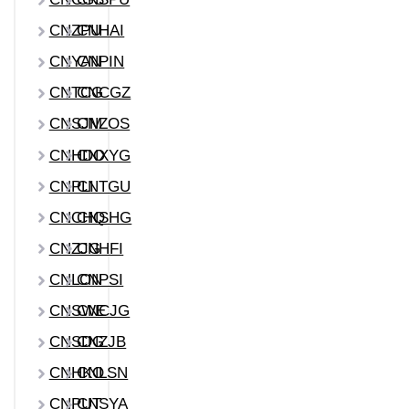
CNZPU
CNHAI
CNYAN
CNPIN
CNTCG
CNCGZ
CNSJM
CNZOS
CNHDO
CNXYG
CNPLI
CNTGU
CNCHQ
CNSHG
CNZJG
CNHFI
CNLON
CNPSI
CNSWE
CNCJG
CNSDG
CNZJB
CNHKO
CNLSN
CNPUT
CNSYA