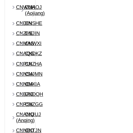
CNWUH
CNAOJ
(Aojiang)
CNDIN
CNSHE
CNZHE
CNJIN
CNMAS
CNWXI
CNAQG
CNDKZ
CNRUI
CNZHA
CNNSA
CNJMN
CNNBA
CNXIA
CNBAO
CNDQH
CNRSK
CNZGG
CNANQ
CNJUJ
(Anqing)
CNNBO
CNTJN