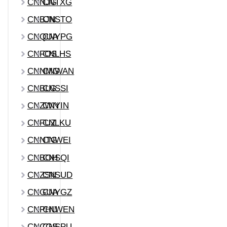
CNNJG
CNTXG
CNBJN
CNSTO
CNQUA
CNYPG
CNFOS
CNLHS
CNNMG
CNWAN
CNBLG
CNSSI
CNZWN
CNYIN
CNFUZ
CNLKU
CNNTG
CNWEI
CNBOH
CNSQI
CNZSN
CNSUD
CNGUA
CNYGZ
CNPHU
CNWEN
CNCGS
CNSPU