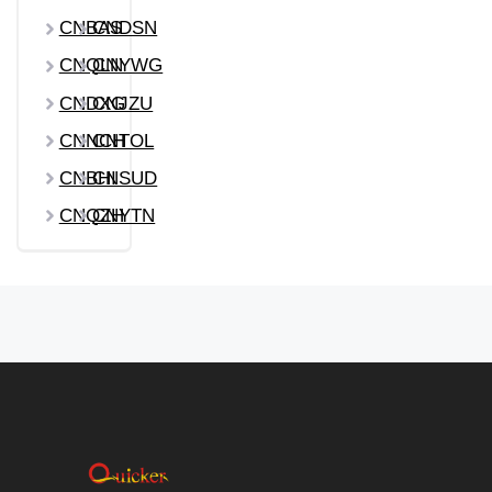
CNBAS
CNDSN
CNQLN
CNYWG
CNDXG
CNJZU
CNNCH
CNTOL
CNBHI
CNSUD
CNQZH
CNYTN