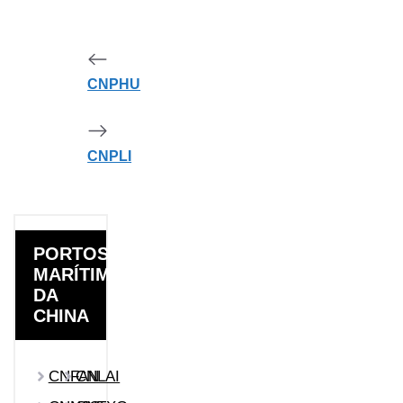
CNPHU
CNPLI
PORTOS
MARÍTIMOS
DA
CHINA
CNFAN
CNLAI