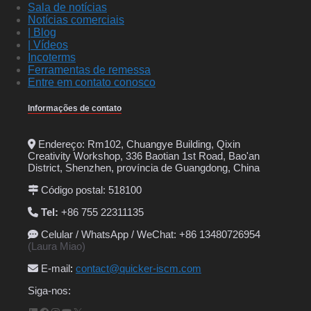
Sala de notícias
Notícias comerciais
| Blog
| Vídeos
Incoterms
Ferramentas de remessa
Entre em contato conosco
Informações de contato
Endereço: Rm102, Chuangye Building, Qixin
Creativity Workshop, 336 Baotian 1st Road, Bao'an
District, Shenzhen, província de Guangdong, China
Código postal: 518100
Tel:
+86 755 22311135
Celular / WhatsApp / WeChat: +86 13480726954
(Laura Miao)
E-mail
:
contact@quicker-iscm.com
Siga-nos: