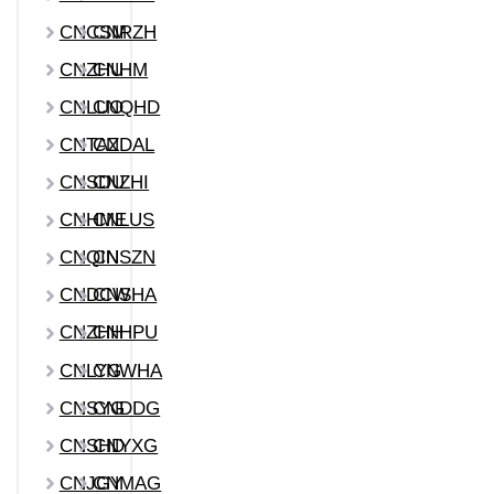
CNCSM
CNRZH
CNZHU
CNHM
CNLUO
CNQHD
CNTAZ
CNDAL
CNSDU
CNZHI
CNHME
CNLUS
CNQIN
CNSZN
CNDCW
CNSHA
CNZHH
CNHPU
CNLYG
CNWHA
CNSYG
CNDDG
CNSHD
CNYXG
CNJGY
CNMAG