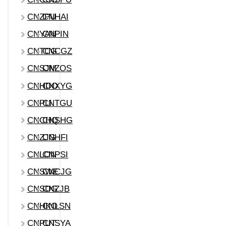
CNZPU
CNHAI
CNYAN
CNPIN
CNTCG
CNCGZ
CNSJM
CNZOS
CNHDO
CNXYG
CNPLI
CNTGU
CNCHQ
CNSHG
CNZJG
CNHFI
CNLON
CNPSI
CNSWE
CNCJG
CNSDG
CNZJB
CNHKO
CNLSN
CNPUT
CNSYA