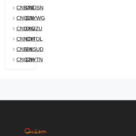
CNBAS
CNDSN
CNQLN
CNYWG
CNDXG
CNJZU
CNNCH
CNTOL
CNBHI
CNSUD
CNQZH
CNYTN