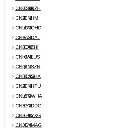
CNCSM
CNRZH
CNZHU
CNHM
CNLUO
CNQHD
CNTAZ
CNDAL
CNSDU
CNZHI
CNHME
CNLUS
CNQIN
CNSZN
CNDCW
CNSHA
CNZHH
CNHPU
CNLYG
CNWHA
CNSYG
CNDDG
CNSHD
CNYXG
CNJGY
CNMAG