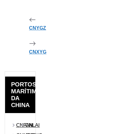
CNYGZ
CNXYG
PORTOS
MARÍTIMOS
DA
CHINA
CNFAN
CNLAI