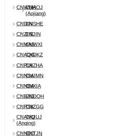
CNWUH
CNAOJ
(Aojiang)
CNDIN
CNSHE
CNZHE
CNJIN
CNMAS
CNWXI
CNAQG
CNDKZ
CNRUI
CNZHA
CNNSA
CNJMN
CNNBA
CNXIA
CNBAO
CNDQH
CNRSK
CNZGG
CNANQ
CNJUJ
(Anqing)
CNNBO
CNTJN