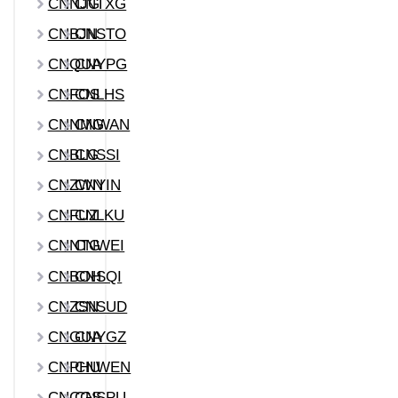
CNNJG
CNTXG
CNBJN
CNSTO
CNQUA
CNYPG
CNFOS
CNLHS
CNNMG
CNWAN
CNBLG
CNSSI
CNZWN
CNYIN
CNFUZ
CNLKU
CNNTG
CNWEI
CNBOH
CNSQI
CNZSN
CNSUD
CNGUA
CNYGZ
CNPHU
CNWEN
CNCGS
CNSPU