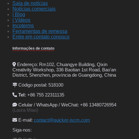
Sala de notícias
Notícias comerciais
| Blog
| Vídeos
Incoterms
Ferramentas de remessa
Entre em contato conosco
Informações de contato
Endereço: Rm102, Chuangye Building, Qixin
Creativity Workshop, 336 Baotian 1st Road, Bao'an
District, Shenzhen, província de Guangdong, China
Código postal: 518100
Tel:
+86 755 22311135
Celular / WhatsApp / WeChat: +86 13480726954
(Laura Miao)
E-mail
:
contact@quicker-iscm.com
Siga-nos: