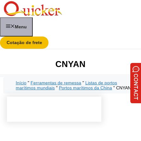
Pular
para
o
conteúdo
Menu
Cotação de frete
CNYAN
Início
"
Ferramentas de remessa
"
Listas de portos
marítimos mundiais
"
Portos marítimos da China
"
CNYAN