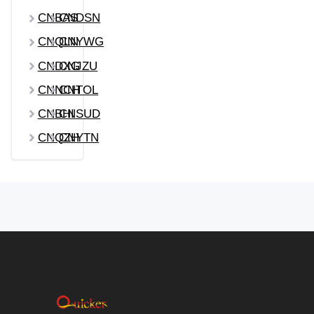
CNBAS
CNDSN
CNQLN
CNYWG
CNDXG
CNJZU
CNNCH
CNTOL
CNBHI
CNSUD
CNQZH
CNYTN