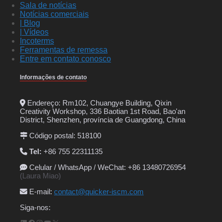
Sala de notícias
Notícias comerciais
| Blog
| Vídeos
Incoterms
Ferramentas de remessa
Entre em contato conosco
Informações de contato
Endereço: Rm102, Chuangye Building, Qixin
Creativity Workshop, 336 Baotian 1st Road, Bao'an
District, Shenzhen, província de Guangdong, China
Código postal: 518100
Tel:
+86 755 22311135
Celular / WhatsApp / WeChat: +86 13480726954
(Laura Miao)
E-mail
:
contact@quicker-iscm.com
Siga-nos: