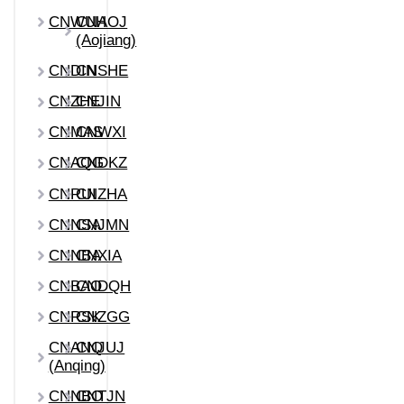
CNWUH
CNAOJ
(Aojiang)
CNDIN
CNSHE
CNZHE
CNJIN
CNMAS
CNWXI
CNAQG
CNDKZ
CNRUI
CNZHA
CNNSA
CNJMN
CNNBA
CNXIA
CNBAO
CNDQH
CNRSK
CNZGG
CNANQ
CNJUJ
(Anqing)
CNNBO
CNTJN