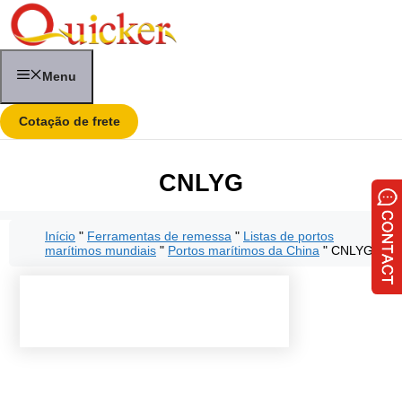
Pular
para
o
conteúdo
Menu
Cotação de frete
CNLYG
Início
"
Ferramentas de remessa
"
Listas de portos
marítimos mundiais
"
Portos marítimos da China
"
CNLYG