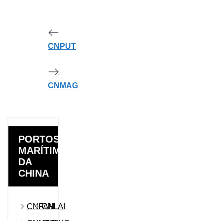
CNPUT
CNMAG
PORTOS
MARÍTIMOS
DA
CHINA
CNFAN
CNLAI