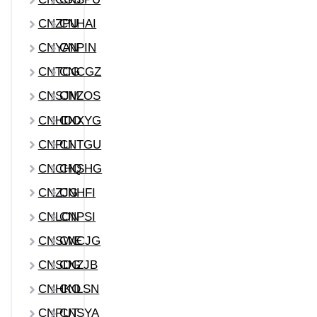
CNZPU
CNHAI
CNYAN
CNPIN
CNTCG
CNCGZ
CNSJM
CNZOS
CNHDO
CNXYG
CNPLI
CNTGU
CNCHQ
CNSHG
CNZJG
CNHFI
CNLON
CNPSI
CNSWE
CNCJG
CNSDG
CNZJB
CNHKO
CNLSN
CNPUT
CNSYA