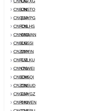
CNNJG
CNTXG
CNBJN
CNSTO
CNQUA
CNYPG
CNFOS
CNLHS
CNNMG
CNWAN
CNBLG
CNSSI
CNZWN
CNYIN
CNFUZ
CNLKU
CNNTG
CNWEI
CNBOH
CNSQI
CNZSN
CNSUD
CNGUA
CNYGZ
CNPHU
CNWEN
CNCGS
CNSPU