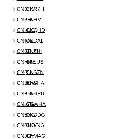
CNCSM
CNRZH
CNZHU
CNHM
CNLUO
CNQHD
CNTAZ
CNDAL
CNSDU
CNZHI
CNHME
CNLUS
CNQIN
CNSZN
CNDCW
CNSHA
CNZHH
CNHPU
CNLYG
CNWHA
CNSYG
CNDDG
CNSHD
CNYXG
CNJGY
CNMAG