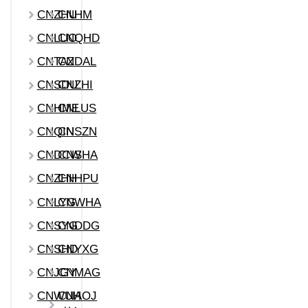
CNZHU
CNHM
CNLUO
CNQHD
CNTAZ
CNDAL
CNSDU
CNZHI
CNHME
CNLUS
CNQIN
CNSZN
CNDCW
CNSHA
CNZHH
CNHPU
CNLYG
CNWHA
CNSYG
CNDDG
CNSHD
CNYXG
CNJGY
CNMAG
CNWUH
CNAOJ