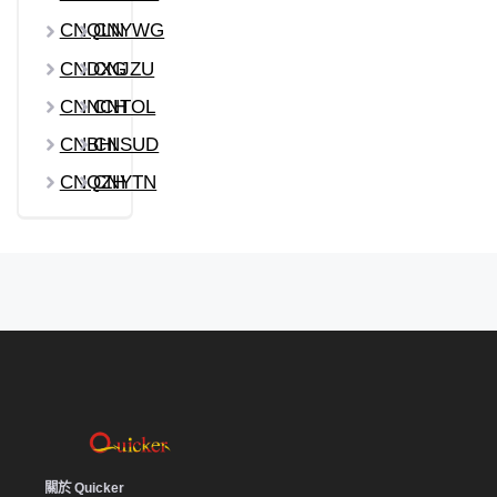
CNQLN
CNYWG
CNDXG
CNJZU
CNNCH
CNTOL
CNBHI
CNSUD
CNQZH
CNYTN
關於 Quicker