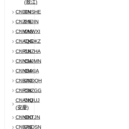
(敖江)
CNDIN
CNSHE
CNZHE
CNJIN
CNMAS
CNWXI
CNAQG
CNDKZ
CNRUI
CNZHA
CNNSA
CNJMN
CNNBA
CNXIA
CNBAO
CNDQH
CNRSK
CNZGG
CNANQ
CNJUJ
(安慶)
CNNBO
CNTJN
CNBAS
CNDSN