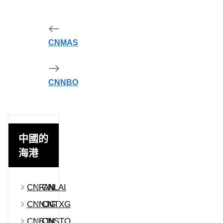
CNMAS
CNNBO
中國的
海港
CNFAN
CNLAI
CNNJG
CNTXG
CNBJN
CNSTO