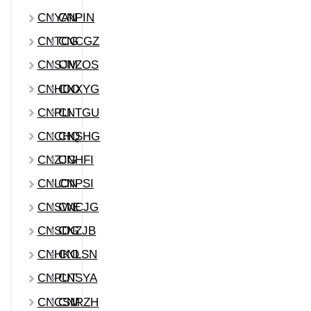
CNYAN
CNPIN
CNTCG
CNCGZ
CNSJM
CNZOS
CNHDO
CNXYG
CNPLI
CNTGU
CNCHQ
CNSHG
CNZJG
CNHFI
CNLON
CNPSI
CNSWE
CNCJG
CNSDG
CNZJB
CNHKO
CNLSN
CNPUT
CNSYA
CNCSM
CNRZH