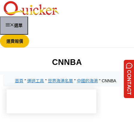
跳
至
內
容
選單
運費報價
CNNBA
首頁
"
運送工具
"
世界海港名單
"
中國的海港
"
CNNBA