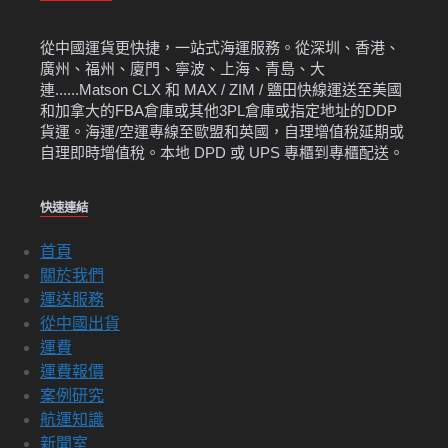
從中國運貨更快捷，一站式海運服務。從深圳、香港、
廣州、福州、廈門、寧波、上海、青島、大
連......Matson CLX 和 MAX / ZIM / 鹽田快線運送至美國
和加拿大的FBA倉庫或其他3PL倉庫或指定地址的DDP
貨運。海運/空運專線至歐盟和英國，自理增值稅延期或
自理即時增值稅。本地 DPD 或 UPS 專櫃到專櫃配送。
快速連結
首頁
關於我們
運送服務
從中國出貨
運費
運費報價
案例研究
航運知識
新聞室