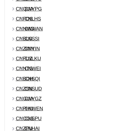
CNQUA
CNYPG
CNFOS
CNLHS
CNNMG
CNWAN
CNBLG
CNSSI
CNZWN
CNYIN
CNFUZ
CNLKU
CNNTG
CNWEI
CNBOH
CNSQI
CNZSN
CNSUD
CNGUA
CNYGZ
CNPHU
CNWEN
CNCGS
CNSPU
CNZPU
CNHAI