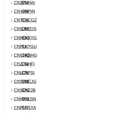
CNZPU
CNHAI
CNYAN
CNPIN
CNTCG
CNCGZ
CNSJM
CNZOS
CNHDO
CNXYG
CNPLI
CNTGU
CNCHQ
CNSHG
CNZJG
CNHFI
CNLON
CNPSI
CNSWE
CNCJG
CNSDG
CNZJB
CNHKO
CNLSN
CNPUT
CNSYA