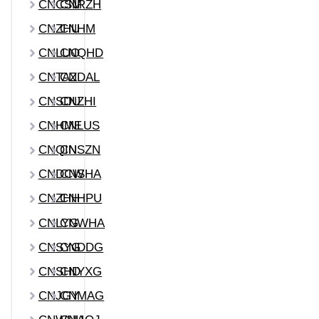
CNCSM
CNRZH
CNZHU
CNHM
CNLUO
CNQHD
CNTAZ
CNDAL
CNSDU
CNZHI
CNHME
CNLUS
CNQIN
CNSZN
CNDCW
CNSHA
CNZHH
CNHPU
CNLYG
CNWHA
CNSYG
CNDDG
CNSHD
CNYXG
CNJGY
CNMAG