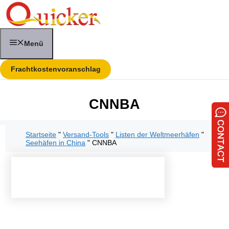
Zum
Inhalt
springen
Menü
Frachtkostenvoranschlag
CNNBA
Startseite
"
Versand-Tools
"
Listen der Weltmeerhäfen
"
Seehäfen in China
"
CNNBA