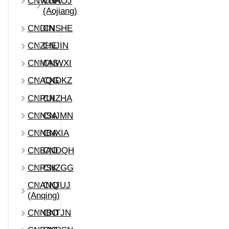
CNWUH
CNAOJ
(Aojiang)
CNDIN
CNSHE
CNZHE
CNJIN
CNMAS
CNWXI
CNAQG
CNDKZ
CNRUI
CNZHA
CNNSA
CNJMN
CNNBA
CNXIA
CNBAO
CNDQH
CNRSK
CNZGG
CNANQ
CNJUJ
(Anqing)
CNNBO
CNTJN