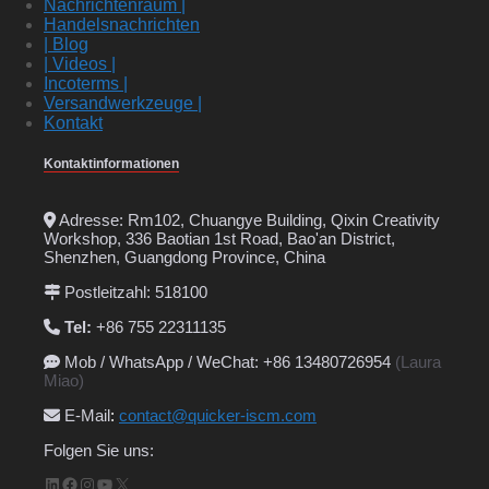
Nachrichtenraum |
Handelsnachrichten
| Blog
| Videos |
Incoterms |
Versandwerkzeuge |
Kontakt
Kontaktinformationen
Adresse: Rm102, Chuangye Building, Qixin Creativity
Workshop, 336 Baotian 1st Road, Bao'an District,
Shenzhen, Guangdong Province, China
Postleitzahl: 518100
Tel:
+86 755 22311135
Mob / WhatsApp / WeChat: +86 13480726954
(Laura
Miao)
E-Mail
:
contact@quicker-iscm.com
Folgen Sie uns:
LinkedIn
Facebook
Instagram
YouTube
X