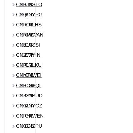
CNBJN
CNSTO
CNQUA
CNYPG
CNFOS
CNLHS
CNNMG
CNWAN
CNBLG
CNSSI
CNZWN
CNYIN
CNFUZ
CNLKU
CNNTG
CNWEI
CNBOH
CNSQI
CNZSN
CNSUD
CNGUA
CNYGZ
CNPHU
CNWEN
CNCGS
CNSPU