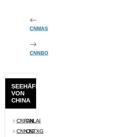
CNMAS
CNNBO
SEEHÄFEN
VON
CHINA
CNFAN
CNLAI
CNNJG
CNTXG