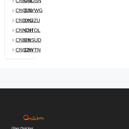
CNBAS
CNDSN
CNQLN
CNYWG
CNDXG
CNJZU
CNNCH
CNTOL
CNBHI
CNSUD
CNQZH
CNYTN
Über Quicker